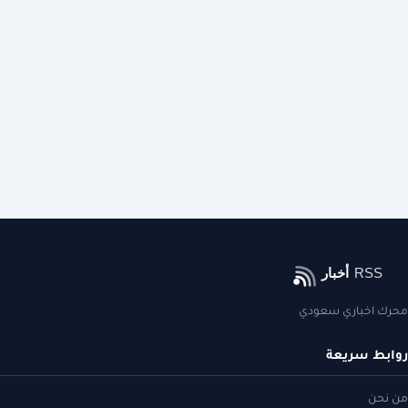
محرك اخباري سعودي
روابط سريعة
من نحن