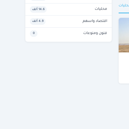
حليات
محليات
14.6 ألف
اقتصاد واسهم
4.9 ألف
فنون ومنوعات
0