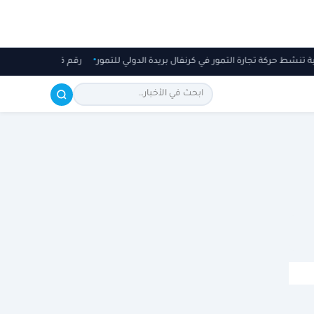
مية تنشط حركة تجارة التمور في كرنفال بريدة الدولي للتمور
رقم قياسي لـ"داو ج