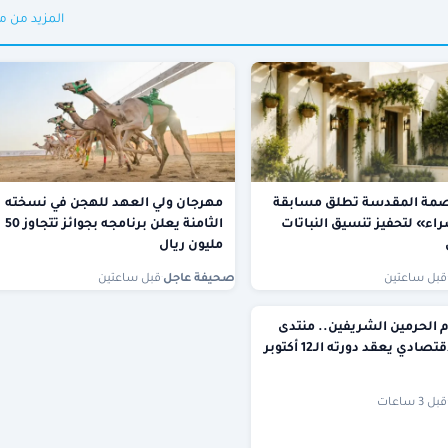
المزيد من م
اصمة المقدسة تطلق مسابقة
مهرجان ولي العهد للهجن في نسخته
ء» لتحفيز تنسيق النباتات
الثامنة يعلن برنامجه بجوائز تتجاوز 50
مليون ريال
قبل ساعتين
صحيفة عاجل
·
قبل ساعتين
م الحرمين الشريفين.. منتدى
الرياض الاقتصادي يعقد دورته الـ12 أكتوبر
قبل 3 ساعات