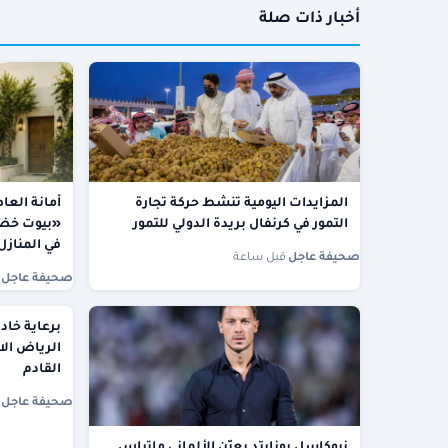
أخبار ذات صلة
المزايدات اليومية تنشط حركة تجارة
أمانة الع
التمور في كرنفال بريدة الدولي للتمور
«بيوت خضرا
في المنازل
صحيفة عاجل
·
قبل ساعة
صحيفة عاجل
·
برعاية خاد
القادم
صحيفة عاجل
·
نيوكاسل يونايتد يعيّن الألماني ماتياس