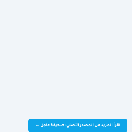
اقرأ المزيد من المصدر الأصلي: صحيفة عاجل ←