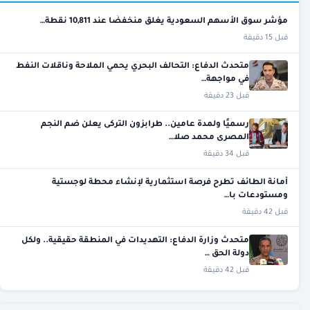
مؤشر سوق الأسهم السعودية يغلق منخفضًا عند 10,811 نقطة…
قبل 15 دقيقة
متحدث الدفاع: التحالف البحري يحمي الملاحة وناقلات النفط
في مواجهة…
قبل 23 دقيقة
رسميًا ولمدة عامين.. طرابزون التركى يعلن ضم النجم
المصرى محمد صلا…
قبل 34 دقيقة
أمانة الطائف تطرح فرصة استثمارية لإنشاء محطة لوجستية
ومستودعات با…
قبل 42 دقيقة
متحدث وزارة الدفاع: التهديدات في المنطقة حقيقية.. ولكل
دولة الحق …
قبل 42 دقيقة