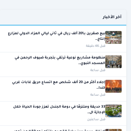
آخر الأخبار
بيع صقرين بـ201 ألف ريال في ثاني ليالي المزاد الدولي لمزارع
إنتاج…
قبل 46 دقيقة
منظومة مشاريع نوعية ترتقي بتجربة ضيوف الرحمن في
المسجد النبوي…
قبل ساعة
إجلاء أكثر من 20 ألف شخص مع اتساع حريق غابات غربي
كندا…
قبل ساعة
33 حديقة ومتنزهًا في دومة الجندل تعزز جودة الحياة خلال
الإجازة ال…
قبل ساعتين