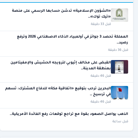
«الشؤون الإسلامية» تدشن حسابها الرسمي على منصة
«تيك توك»…
قبل 33 دقيقة
المملكة تحصد 3 جوائز في أولمبياد الذكاء الاصطناعي 2026 وترفع
رصيد…
قبل 36 دقيقة
القبض على مخالف إثيوبي لترويجه الحشيش والإمفيتامين
بمنطقة المدينة…
قبل 46 دقيقة
البحرين ترحب بتوقيع «اتفاقية مكة» للدفاع المشترك: تُسهم
في ترسيخ …
قبل 46 دقيقة
الذهب يواصل الصعود بقوة مع تراجع توقعات رفع الفائدة الأمريكية…
قبل ساعة