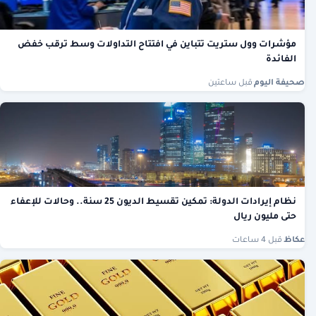
مؤشرات وول ستريت تتباين في افتتاح التداولات وسط ترقب خفض
الفائدة
صحيفة اليوم
·
قبل ساعتين
نظام إيرادات الدولة: تمكين تقسيط الديون 25 سنة.. وحالات للإعفاء
حتى مليون ريال
عكاظ
·
قبل 4 ساعات