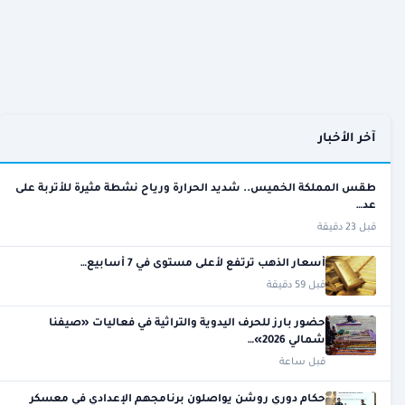
آخر الأخبار
طقس المملكة الخميس.. شديد الحرارة ورياح نشطة مثيرة للأتربة على
عد…
قبل 23 دقيقة
أسعار الذهب ترتفع لأعلى مستوى في 7 أسابيع…
قبل 59 دقيقة
حضور بارز للحرف اليدوية والتراثية في فعاليات «صيفنا
شمالي 2026»…
قبل ساعة
حكام دوري روشن يواصلون برنامجهم الإعدادي في معسكر