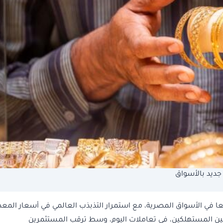
ار الذهب اليوم، الإثنين، 1 يونيو 2026، تراجعا في الأسواق المصرية، مع استمرار التذبذب العالمي في أسعار الم
ام الذهب عيار 21، الأكثر تداولًا بين المستهلكين، في تعاملات اليوم، وسط ترقب المستثمرين