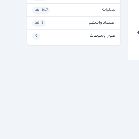
محليات
14.7 ألف
اقتصاد واسهم
5 ألف
4485 جنيها للبيع، و4455
فنون ومنوعات
0