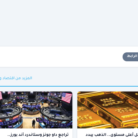
لرابط
المزيد من اقتصاد 
 أعلى مستوى.. الذهب يبدد
تراجع داو جونز وستاندرد آند بورز..