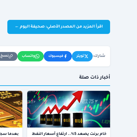
اقرأ المزيد من المصدر الأصلي: صحيفة اليوم ←
شارك:
نسخ ا
تويتر
فيسبوك
واتساب
أخبار ذات صلة
خام برنت يصعد 5%.. ارتفاع أسعار النفط
بعدما سجل