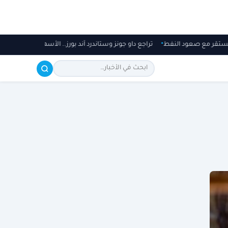
 ويستقر مع صعود النفط
تراجع داو جونز وستاندرد آند بورز.. الأسهم الأمريكي