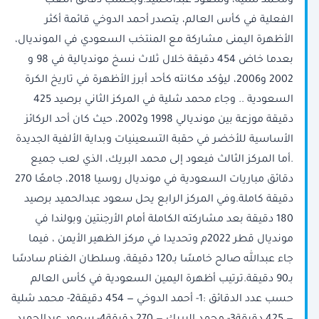
ومحمد شلية، وسعود عبدالحميد.وبحسب دقائق اللعب
الفعلية في كأس العالم، يتصدر أحمد الدوخي قائمة أكثر
الأظهرة اليمنى مشاركة مع المنتخب السعودي في المونديال،
بعدما خاض 454 دقيقة خلال ثلاث نسخ مونديالية في 98 و
2002 و2006، ليؤكد مكانته كأحد أبرز الأظهرة في تاريخ الكرة
السعودية .. وجاء محمد شلية في المركز الثاني برصيد 425
دقيقة موزعة بين مونديالي 1998 و2002، حيث كان أحد الركائز
الأساسية للأخضر في حقبة التسعينيات وبداية الألفية الجديدة
.أما المركز الثالث فيعود إلى محمد البريك، الذي لعب جميع
دقائق مباريات السعودية في مونديال روسيا 2018، جامعًا 270
دقيقة كاملة.وفي المركز الرابع يحل سعود عبدالحميد برصيد
180 دقيقة بعد مشاركته الكاملة أمام الأرجنتين وبولندا في
مونديال قطر 2022م وتحديدا في مركز الظهير الأيمن ، فيما
جاء عبدالله صالح خامسًا بـ120 دقيقة، وسلطان الغنام سادسًا
بـ90 دقيقة.ترتيب أظهرة اليمين السعودية في كأس العالم
حسب عدد الدقائق :1- أحمد الدوخي — 454 دقيقة2- محمد شلية