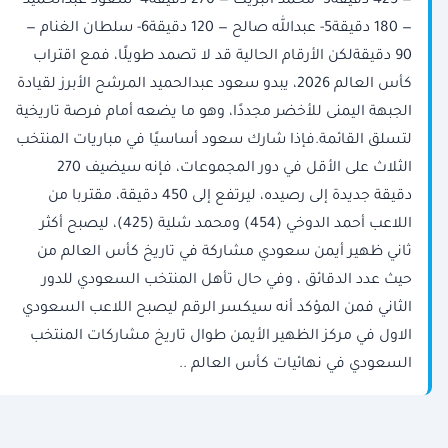
— 425 دقيقة3- محمد البريك — 270 دقيقة4- سعود عبدالحميد
— 180 دقيقة5- عبدالله صالح — 120 دقيقة6- سلطان الغنام —
90 دقيقةلكن الأرقام الحالية قد لا تصمد طويلًا، فمع اقتراب
كأس العالم 2026، يبدو سعود عبدالحميد المرشح الأبرز لقيادة
الجبهة اليمنى للأخضر مجددًا، وهو ما يضعه أمام فرصة تاريخية
لتسلق القائمة.فإذا شارك سعود أساسيًا في مباريات المنتخب
الثلاث على الأقل في دور المجموعات، فإنه سيضيف 270
دقيقة جديدة إلى رصيده، ليرتفع إلى 450 دقيقة، مقتربا من
اللاعب أحمد الدوخي (454) ومحمد شلية (425)، ليصبح أكثر
ثاني ظهير أيمن سعودي مشاركة في تاريخ كأس العالم من
حيث عدد الدقائق ، وفي حال تأهل المنتخب السعودي للدور
الثاني فمن المؤكد أنه سيكسر الرقم ليصبح اللاعب السعودي
الاول في مركز الظهير الأيمن طوال تاريخ مشاركات المنتخب
السعودي في نهائيات كأس العالم ..