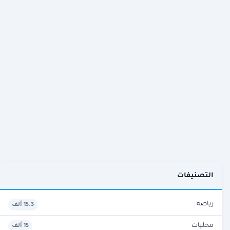
التصنيفات
رياضة
15.3 ألف
محليات
15 ألف