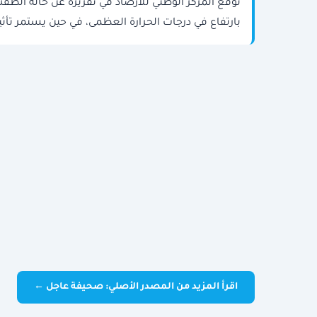
توقّع المركز الوطني للأرصاد في تقريره عن حالة الطقس،
بارتفاع في درجات الحرارة العظمى، في حين يستمر تأثير 
اقرأ المزيد من المصدر الأصلي: صحيفة عاجل ←