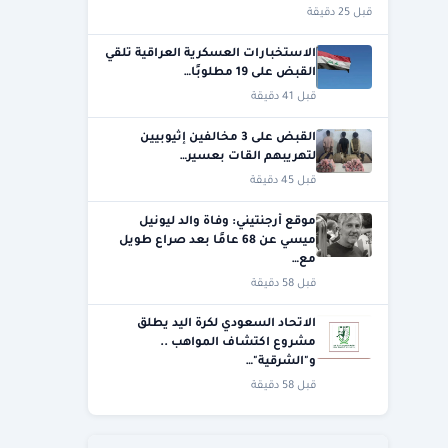
قبل 25 دقيقة
الاستخبارات العسكرية العراقية تلقي
القبض على 19 مطلوبًا…
قبل 41 دقيقة
القبض على 3 مخالفين إثيوبيين
لتهريبهم القات بعسير…
قبل 45 دقيقة
موقع أرجنتيني: وفاة والد ليونيل
ميسي عن 68 عامًا بعد صراع طويل
مع…
قبل 58 دقيقة
الاتحاد السعودي لكرة اليد يطلق
مشروع اكتشاف المواهب ..
و"الشرقية"…
قبل 58 دقيقة