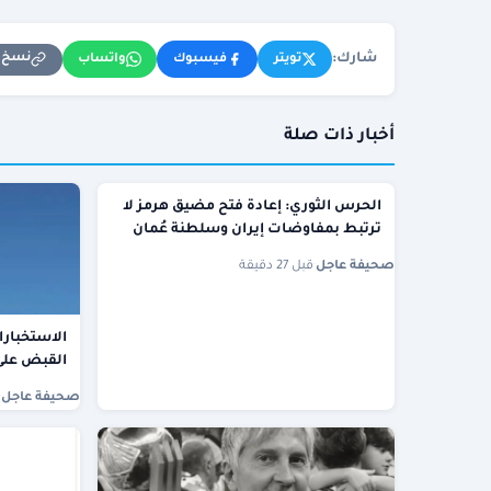
شارك:
نسخ ا
تويتر
فيسبوك
واتساب
أخبار ذات صلة
الحرس الثوري: إعادة فتح مضيق هرمز لا
ترتبط بمفاوضات إيران وسلطنة عُمان
صحيفة عاجل
·
قبل 27 دقيقة
الاستخبارا
القبض على 19 مطلوب
صحيفة عاجل
·