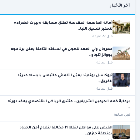
آخر الأخبار
أمانة العاصمة المقدسة تطلق مسابقة «بيوت خضراء»
لتحفيز تنسيق النبا…
قبل 27 دقيقة
مهرجان ولي العهد للهجن في نسخته الثامنة يعلن برنامجه
بجوائز تتجاو…
قبل ساعة
نيوكاسل يونايتد يعيّن الألماني ماتياس يايسله مدربًا
للفريق…
قبل ساعة
برعاية خادم الحرمين الشريفين.. منتدى الرياض الاقتصادي يعقد دورته
…
قبل ساعة
القبض على مواطن لنقله 11 مخالفًا لنظام أمن الحدود
بمنطقة جازان…