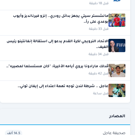
قبل 18 دقيقة
مانشستر سيتي يجهز بدائل رودري.. إنزو فيرنانديز وأيوب
بوعدي على رأ…
قبل 33 دقيقة
الاتحاد النرويجي لكرة القدم يدعو إلى استقالة إنفانتينو رئيس
الفيف…
قبل 34 دقيقة
مُدلك مارادونا يروي أيامه الأخيرة: "كان مستسلما لمصيره"…
قبل 42 دقيقة
عاجل .. شرطة لندن توجه تهمة اعتداء إلى إيفان توني…
قبل ساعة
المصادر
صحيفة عاجل
14.5 ألف