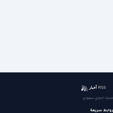
محرك اخباري سعودي
روابط سريعة