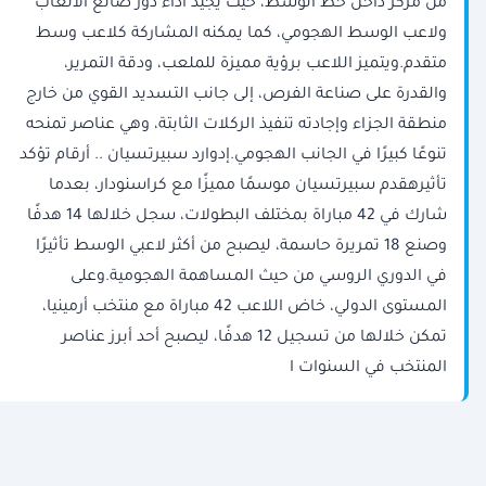
من مركز داخل خط الوسط، حيث يجيد أداء دور صانع الألعاب
ولاعب الوسط الهجومي، كما يمكنه المشاركة كلاعب وسط
متقدم.ويتميز اللاعب برؤية مميزة للملعب، ودقة التمرير،
والقدرة على صناعة الفرص، إلى جانب التسديد القوي من خارج
منطقة الجزاء وإجادته تنفيذ الركلات الثابتة، وهي عناصر تمنحه
تنوعًا كبيرًا في الجانب الهجومي.إدوارد سبيرتسيان .. أرقام تؤكد
تأثيرهقدم سبيرتسيان موسمًا مميزًا مع كراسنودار، بعدما
شارك في 42 مباراة بمختلف البطولات، سجل خلالها 14 هدفًا
وصنع 18 تمريرة حاسمة، ليصبح من أكثر لاعبي الوسط تأثيرًا
في الدوري الروسي من حيث المساهمة الهجومية.وعلى
المستوى الدولي، خاض اللاعب 42 مباراة مع منتخب أرمينيا،
تمكن خلالها من تسجيل 12 هدفًا، ليصبح أحد أبرز عناصر
المنتخب في السنوات ا