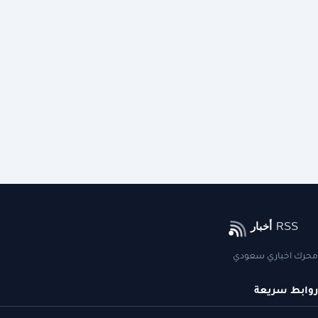
محرك اخباري سعودي
روابط سريعة