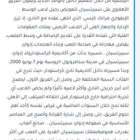
الرسمية من خلال تصميم خاص بالوافد الجديد.ويعوّل الفريق
الأهلاوي على سبيرتسيان لتعويض رحيل لاعب الوسط
الإيفواري فرانك كيسي، الذي انتهى عقده مع النادي، إذ ترى
الإدارة والجهاز الفني أن اللاعب الأرميني يمتلك المقومات
الفنية التي تمنحه القدرة على تقديم الإضافة في وسط الملعب،
بفضل مهاراته في صناعة اللعب وبناء الهجمات.إدوارد
سبيرتسيان ..مسيرة بدأت من أكاديمية كراسنودارولد إدوارد
سبيرتسيان في مدينة ستافروبول الروسية يوم 7 يونيو 2000،
وبدأ مسيرته داخل أكاديمية نادي كراسنودار، حيث تدرج في
الفئات السنية المختلفة حتى وصل إلى الفريق الأول، ليصبح
أحد أبرز خريجي النادي وأكثر لاعبيه تأثيرًا.ولم يخض اللاعب أي
تجربة احترافية خارج كراسنودار قبل انتقاله المرتقب إلى الأهلي،
لكنه نجح خلال السنوات الماضية في فرض نفسه كأحد أهم
نجوم الفريق، حتى وصل إلى شارة القيادة وأصبح من العناصر
الأساسية في صفوفه.إدوارد سبيرتسيان .. صانع ألعاب
بقدرات هجوميةيمتلك سبيرتسيان القدرة على اللعب في أكثر