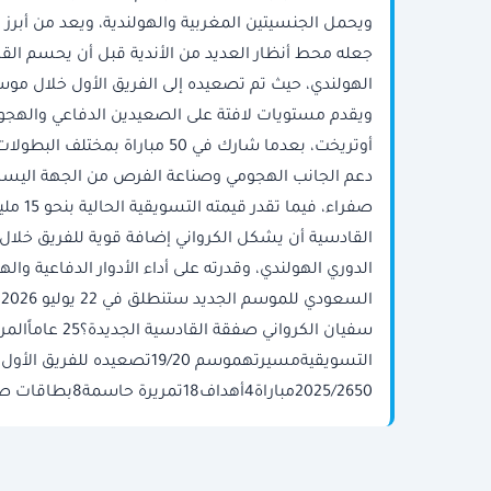
ويحمل الجنسيتين المغربية والهولندية، ويعد من أبرز ا
جعله محط أنظار العديد من الأندية قبل أن يحسم الق
صفراء،
القادسية أن يشكل الكرواني إضافة قوية للفريق خلا
الدوري الهولندي، وقدرته على أداء الأدوار الدفاعية وال
2025/2650مباراة4أهداف18تمريرة حاسمة8بطاقات صفراء4203دقيقة لعب