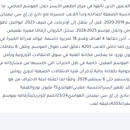
للاعبين الذين تألقوا في مركز الظهير الأيسر خلال الموسم الماضي، ما
ادسية الصفقة لصالحه.وبدأ اللاعب مسيرته مع نادي إن إي سي نيميخن
الهولندي، حيث تم تصعيده إلى الفريق الأول خلال موسم 2019-2020، قبل أن ينتقل إلى أوتريخت في صيف 023
ويقدم مستويات لافتة على الصعيدين الدفاعي والهجومي.وخلال موسم 2025-2026، سجل الكرواني أرقامًا مميزة بقميص
أوتريخت، بعدما شارك في 50 مباراة بمختلف البطولات، أحرز خلالها 4 أهداف وقدم 18 تمريرة حاسمة، ليؤكد قدراته الكبيرة في
دعم الجانب الهجومي وصناعة الفرص من الجهة اليسرى.كما خاض اللاعب 4203 دقائق لعب طوال الموسم، وتلقى 8
 فيما تقدر قيمته التسويقية الحالية بنحو 15 مليون يورو، ما يعكس مكانته الفنية في سوق الانتقالات الأوروبية.ويأمل
ل الموسم المقبل، خاصة في ظل الخبرات التي اكتسبها من مشاركاته ف
هجومية بكفاءة عالية.يُذكر أن فترة الانتقالات الصيفية لدوري روشن
السعودي للموسم الجديد ستنطلق في 22 يوليو 2026 وتستمر حتى 6 سبتمبر 2026، وفقًا لما أعلنته لجنة الاحتراف.من هو
سفيان الكرواني صفقة القادسية الجديدة؟25 عاماًالمركز: ظهير أيسرالجنسية: مغربي/هولندي15 مليون يوروالقيمة
التسويقيةمسيرتهموسم 19/20تصعيده للفريق الأول بنادي إن إي سي نيميخن الهولندي23/24انضم لأوتريخيتأرقامه بموسم