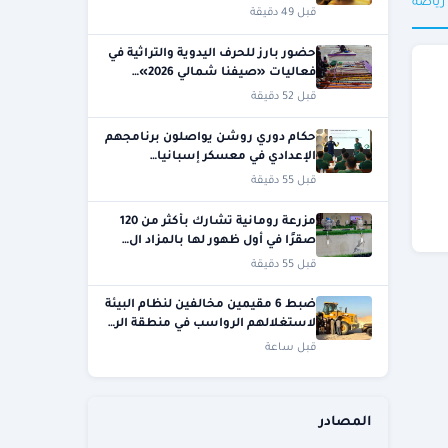
 رياضة
قبل 49 دقيقة
حضور بارز للحرف اليدوية والتراثية في
فعاليات «صيفنا شمالي 2026»…
قبل 52 دقيقة
حكام دوري روشن يواصلون برنامجهم
الإعدادي في معسكر إسبانيا…
قبل 55 دقيقة
مزرعة رومانية تشارك بأكثر من 120
صقرًا في أول ظهور لها بالمزاد ال…
قبل 55 دقيقة
ضبط 6 مقيمين مخالفين لنظام البيئة
لاستغلالهم الرواسب في منطقة الر…
قبل ساعة
المصادر