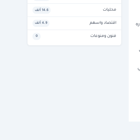
محليات
14.6 ألف
اقتصاد واسهم
4.9 ألف
2، ليواصل تطوره
فنون ومنوعات
0
 بطاقات
ي