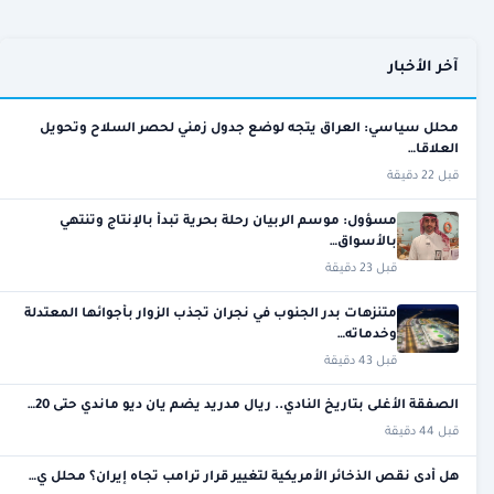
آخر الأخبار
محلل سياسي: العراق يتجه لوضع جدول زمني لحصر السلاح وتحويل
العلاقا…
قبل 22 دقيقة
مسؤول: موسم الربيان رحلة بحرية تبدأ بالإنتاج وتنتهي
بالأسواق…
قبل 23 دقيقة
متنزهات بدر الجنوب في نجران تجذب الزوار بأجوائها المعتدلة
وخدماته…
قبل 43 دقيقة
الصفقة الأغلى بتاريخ النادي.. ريال مدريد يضم يان ديو ماندي حتى 20…
قبل 44 دقيقة
هل أدى نقص الذخائر الأمريكية لتغيير قرار ترامب تجاه إيران؟ محلل ي…