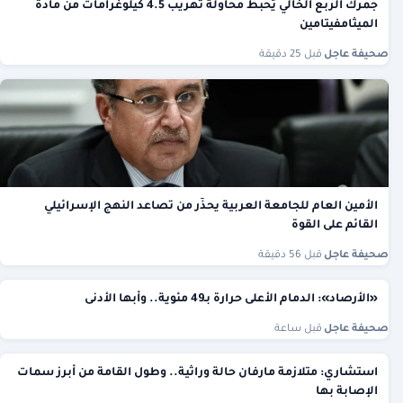
جمرك الربع الخالي يُحبط محاولة تهريب 4.5 كيلوغرامات من مادة
الميثامفيتامين
صحيفة عاجل
·
قبل 25 دقيقة
الأمين العام للجامعة العربية يحذّر من تصاعد النهج الإسرائيلي
القائم على القوة
صحيفة عاجل
·
قبل 56 دقيقة
«الأرصاد»: الدمام الأعلى حرارة بـ49 مئوية.. وأبها الأدنى
صحيفة عاجل
·
قبل ساعة
استشاري: متلازمة مارفان حالة وراثية.. وطول القامة من أبرز سمات
الإصابة بها