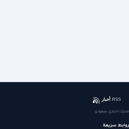
محرك اخباري سعودي
روابط سريعة