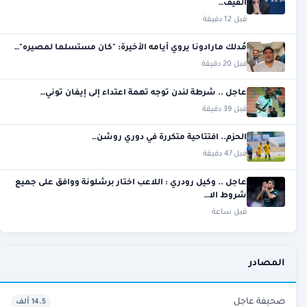
الفيف…
قبل 12 دقيقة
مُدلك مارادونا يروي أيامه الأخيرة: "كان مستسلما لمصيره"…
قبل 20 دقيقة
عاجل .. شرطة لندن توجه تهمة اعتداء إلى إيفان توني…
قبل 39 دقيقة
الحزم.. افتتاحية متكررة في دوري روشن…
قبل 47 دقيقة
عاجل .. وكيل رودري : اللاعب اختار برشلونة ووافق على جميع
شروط الا…
قبل ساعة
المصادر
صحيفة عاجل
14.5 ألف