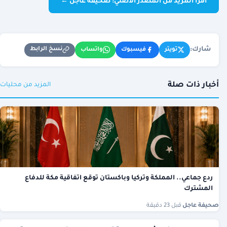
اقرأ المزيد من المصدر الأصلي: صحيفة عاجل ←
شارك:
نسخ الرابط
تويتر
فيسبوك
واتساب
أخبار ذات صلة
المزيد من محليات
ردع جماعي.. المملكة وتركيا وباكستان توقع اتفاقية مكة للدفاع
المشترك
صحيفة عاجل
·
قبل 23 دقيقة