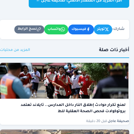
اقرأ المزيد من المصدر الأصلي: صحيفة عاجل ←
شارك:
نسخ الرابط
تويتر
فيسبوك
واتساب
أخبار ذات صلة
المزيد من محليات
لمنع تكرار حوادث إطلاق النار داخل المدارس.. تايلاند تعتمد
بروتوكولات فحص الصحة العقلية للط
صحيفة عاجل
·
قبل 20 دقيقة