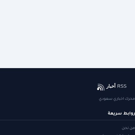
محرك اخباري سعودي
روابط سريعة
من نحن