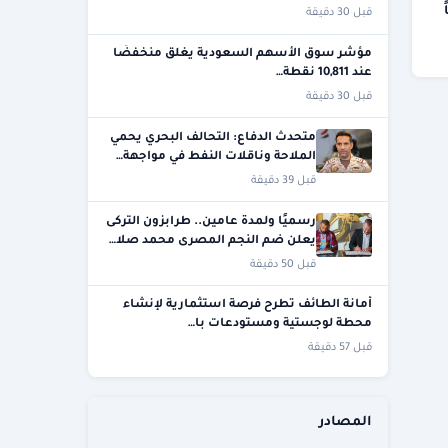
قبل 30 دقيقة
مؤشر سوق الأسهم السعودية يغلق منخفضًا
عند 10,811 نقطة…
قبل 30 دقيقة
متحدث الدفاع: التحالف البحري يحمي
الملاحة وناقلات النفط في مواجهة…
قبل 39 دقيقة
رسميًا ولمدة عامين.. طرابزون التركى
يعلن ضم النجم المصرى محمد صلا…
قبل 50 دقيقة
أمانة الطائف تطرح فرصة استثمارية لإنشاء
محطة لوجستية ومستودعات با…
قبل 57 دقيقة
المصادر