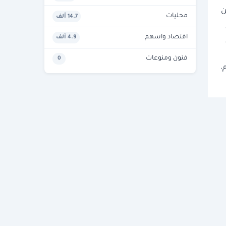
نهاية تداولات اليوم، فيما ارتفعت 95، من
محليات
14.7 ألف
اقتصاد واسهم
4.9 ألف
فنون ومنوعات
0
 اليوم،