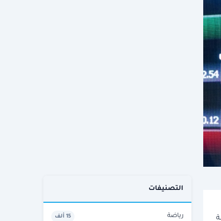
التصنيفات
رياضة
15 ألف
م، بقيمة