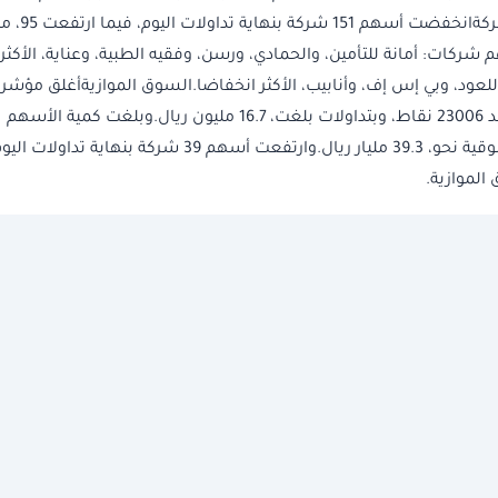
سوقية قدرها، 9.8 تريليون ريال.انخفاض أسهم 151 شركةانخفضت أسهم 151 شركة ب
هم شركات: أمانة للتأمين، والحمادي، ورسن، وفقيه الطبية، وعناية، الأكثر
للعود، وبي إس إف، وأنابيب، الأكثر انخفاضا.السوق الموازيةأغلق مؤشر
السوق الموازية، نمو، اليوم، على ارتفاع بنسبة 0.2% عند 23006 نقاط، وبتداولات بلغت، 16.7 مليون ريال.وبلغت كمية الأسهم
المتداولة نحو 2.8 مليون سهم، فيما بلغت القيمة السوقية نحو، 39.3 مليار ريال.وارتفعت أسهم 39 شركة بنهاية تداولات