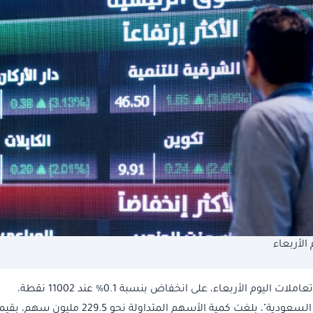
أنهى مؤشر سوق الأسهم السعودية الرئيسي، تاسي، تعاملات اليوم الأربعاء، على انخفاض بنسبة 0.1% عند 11002 نقطة،
وبتداولات بلغت، 4.4 مليار ريال.وبحسب موقع "تداول السعودية"، بلغت كمية الأسهم المتداولة نحو 229.5 مليون سه