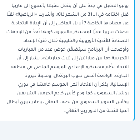
يوليو المقبل في جدة على أن ينتقل عقبها بأسبوع إلى ماربيا
قبل اختتامه في الـ 31 من الشهر ذاته. وأشارت «الرياضية» نقلًا
عن مصادرها الخاصة 7 أبريل الماضي إلى أن الإدارة الاتحادية
فضلت ماربيا مقرًّا لمعسكر «النمور»، كونها تُعدُّ من الوجهات
المعتادة للأندية الأوروبية والخليجية خلال فترة الإعداد.
وأوضحت أن البرنامج سيتضمَّن خوض عدد من المباريات
التجريبية «ما بين مباراتين إلى ثلاث مباريات». يشار إلى أن
الاتحاد نظَّم معسكره الإعدادي الموسم الماضي في منطقة
الجارف، الواقعة أقصى جنوب البرتغال، ومدينة جيرونا
الإسبانية. يذكر أن الاتحاد أنهى الموسم خامسًا في دوري
روشن السعودي، كما ودع كأس خادم الحرمين الشريفين
وكأس السوبر السعودي من نصف النهائي، وغادر دوري أبطال
آسيا للنخبة من الدور ربع النهائي.