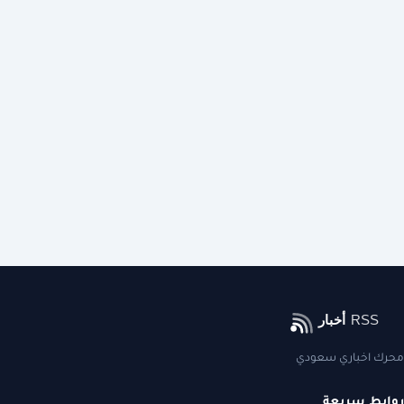
محرك اخباري سعودي
روابط سريعة