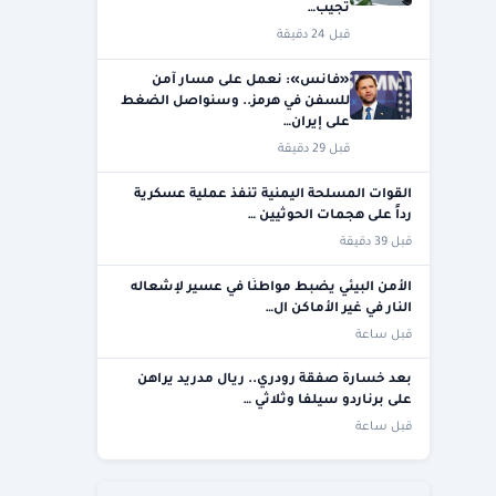
تجيب…
قبل 24 دقيقة
«فانس»: نعمل على مسار آمن
للسفن في هرمز.. وسنواصل الضغط
على إيران…
قبل 29 دقيقة
القوات المسلحة اليمنية تنفذ عملية عسكرية
رداً على هجمات الحوثيين …
قبل 39 دقيقة
الأمن البيئي يضبط مواطنًا في عسير لإشعاله
النار في غير الأماكن ال…
قبل ساعة
بعد خسارة صفقة رودري.. ريال مدريد يراهن
على برناردو سيلفا وثلاثي …
قبل ساعة