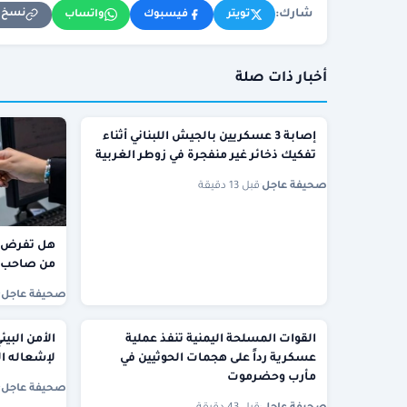
شارك:
نسخ ا
تويتر
فيسبوك
واتساب
أخبار ذات صلة
إصابة 3 عسكريين بالجيش اللبناني أثناء
تفكيك ذخائر غير منفجرة في زوطر الغربية
صحيفة عاجل
·
قبل 13 دقيقة
هل تفرض ر
من صاحب ا
صحيفة عاجل
·
القوات المسلحة اليمنية تنفذ عملية
الأمن البي
عسكرية رداً على هجمات الحوثيين في
لإشعاله ال
مأرب وحضرموت
صحيفة عاجل
·