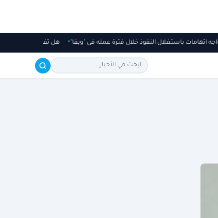
 يواجه اتهامات باستغلال النفوذ خلال فترة عمله في "ويفا"
هل تفرض رسوم على 