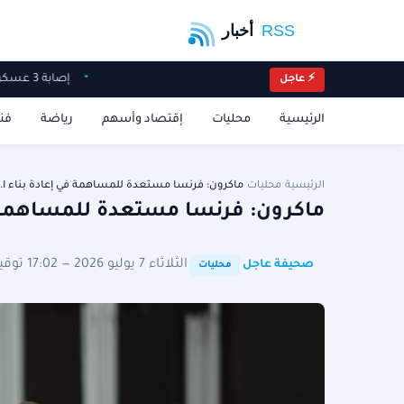
إصابة 3 عسكريين بالجيش اللبناني أثناء تفكيك ذخائر غير منفجرة في زوطر الغربية
⚡ عاجل
الرئيسية
محليات
إقتصاد وأسهم
رياضة
فن
الرئيسية
/
محليات
/
ماكرون: فرنسا مستعدة للمساهمة في إعادة بناء ا…
ماكرون: فرنسا مستعدة للمساهمة ف
·
·
الثلاثاء 7 يوليو 2026 — 17:02 توقيت الرياض
صحيفة عاجل
محليات