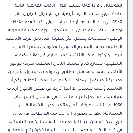
للمونديال دام 12 عامًا بسبب أهوال الحرب العالمية الثانية،
عادت الروح لجسد الكرة الأرضية في مونديال البرازيل عام
1950، في تلك النسخة، أراد الاتحاد الدولي لكرة القدم «FIFA»
توجيه رسالة سلام وتآخي بين الشعوب، وإعادة صياغة الهوية
الوطنية للمنتخبات بشكل أكثر تنظيمًا. هنا، دخل عزف الأناشيد
الوطنية مرحلة «الترسيم القانوني المكتوب»، وللمرة الأولى،
أُدرج بروتوكول عزف الأناشيد كبند إجباري في لوائح «فيفا»
التنظيمية للمباريات، وأصبحت اللجان المنظمة ملزمة بتوفير
الأناشيد وبثها بدقة قبل انطلاق أي مواجهة، ليتحوّل الأمر من
«مبادرة ترحيبية» إلى «واجب تنظيمي» لا يمكن تخطيه. رغم أن
الأناشيد وُجدت للسلام، إلا أنها أثارت في بعض الأحيان أزمات
سياسية حادة. لعل أبرزها ما حدث في مونديال إنجلترا عام
1966. في تلك البطولة، تأهل منتخب كوريا الشمالية إلى
المشاركة، وهو ما وضع وزارة الخارجية البريطانية في مأزق
حرج، حيث لم تكن بريطانيا تعترف دبلوماسيًّا بكوريا الشمالية
في ذلك الوقت، ورفضت السلطات تمامًا فكرة رفع علمها أو