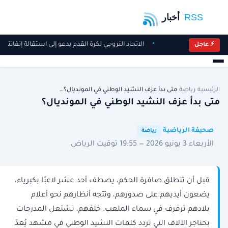
الاتحاد النروجي لكرة القدم يدعو إلى استقالة إنفانتين
⚡ عاجل
الرئيسية
/
رياضة
/
متى بدأ عزف النشيد الوطني في المونديال؟…
متى بدأ عزف النشيد الوطني في المونديال؟
·
·
صحيفة الرياضية
رياضة
الأربعاء 3 يونيو 2026 — 19:55 توقيت الرياض
قبل أن تنطلق صافرة الحكم، يصطف أحد عشر لاعبًا بكبرياء،
يضعون أيديهم على صدورهم، وتتجه أنظارهم نحو أعلام
بلادهم ترفرف في سماء الملعب. خلفهم، تشتعل المدرجات
بحناجر الآلاف التي تردد كلمات النشيد الوطني في مشهد يُعدّ