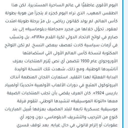
اليوم الأقوى عاطفيًّا في عالم الساحرة المستديرة. لكن هذا
الطقس المهيب، الذي نراه اليوم كجزء لا يتجزأ من هوية بطولة
كأس العالم، لم يولد كقانون رياضي، بل مرّ برحلة طويلة امتدت
لعقود، تحوَّل خلالها من مجرد «مجاملة دبلوماسية» إلى بند
صارم في لوائح الاتحاد الدولي لكرة القدم «FIFA»، بل وتسبَّب
في أزمات سياسية كادت تعصف ببعض النسخ. لم تكن اللوائح
المكتوبة لنسخة كأس العالم الأولى التي استضافتها
الأوروجواي عام 1930 تتضمن أي نص يُلزم المنتخبات بعزف
أناشيدها الوطنية، ومع ذلك، شهدت تلك النسخة الوليدة
البداية الفعليّة لهذا التقليد. استعارت اللجان المنظمة آنذاك
البروتوكول المتبع في دورات الألعاب الأولمبية «تحديدًا أولمبياد
باريس 1924». كان العرف يقضي بأن تجلب المنتخبات الضيفة
معها «النوتة الموسيقية» لنشيدها الوطني، لتقوم فرقة
موسيقية عسكرية تابعة للبلد المضيف بعزفها قُبيل المباريات
كنوع من الترحيب والتشريف الدبلوماسي، دون وجود أي
عقوبات أو إلزام قانوني في حال غيابه. بعد توقف قسري