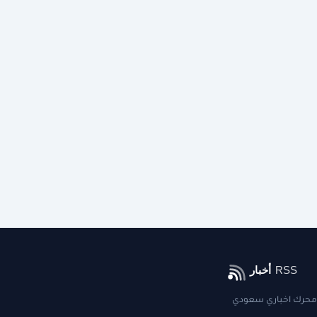
محرك اخباري سعودي