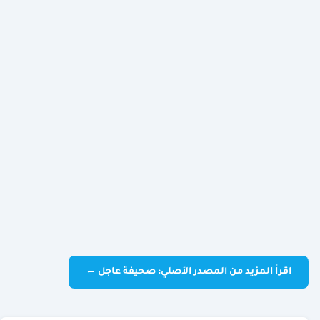
اقرأ المزيد من المصدر الأصلي: صحيفة عاجل ←