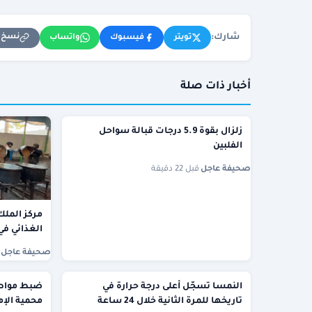
شارك:
نسخ ا
تويتر
فيسبوك
واتساب
أخبار ذات صلة
زلزال بقوة 5.9 درجات قبالة سواحل
الفلبين
صحيفة عاجل
·
قبل 22 دقيقة
مركز الملك
الغذائي في
صحيفة عاجل
·
النمسا تسجّل أعلى درجة حرارة في
ضبط مواطن 
تاريخها للمرة الثانية خلال 24 ساعة
محمية الإم