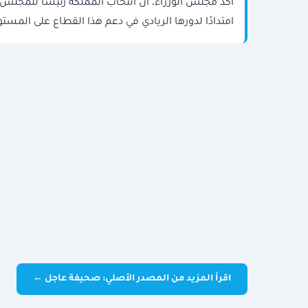
أكد مجلس الوزراء، أن انتخاب المملكة رئيسًا للمجلس الت
امتدادًا لدورها الريادي في دعم هذا القطاع على المست
اقرأ المزيد من المصدر الأصلي: صحيفة عاجل ←