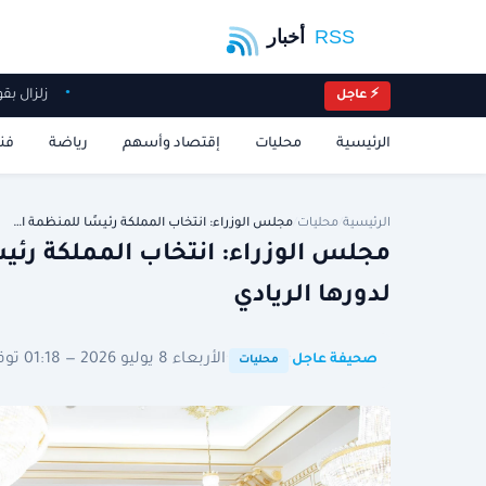
زلزال بقوة 5.9 درجات ق
⚡ عاجل
الرئيسية
محليات
إقتصاد وأسهم
رياضة
فن
الرئيسية
/
محليات
/
مجلس الوزراء: انتخاب المملكة رئيسًا للمنظمة ا…
مجلس الوزراء: انتخاب المملكة رئيسً
لدورها الريادي
·
·
الأربعاء 8 يوليو 2026 — 01:18 توقيت الرياض
صحيفة عاجل
محليات