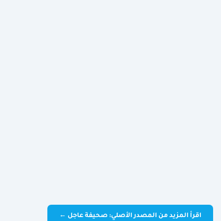
اقرأ المزيد من المصدر الأصلي: صحيفة عاجل ←