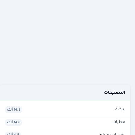
التصنيفات
رياضة
14.9 ألف
محليات
14.6 ألف
اقتصاد واسهم