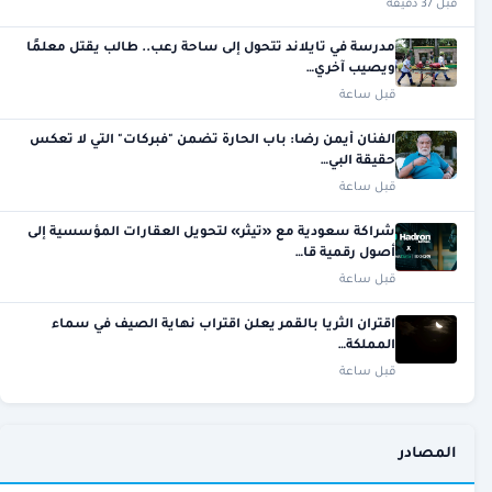
قبل 37 دقيقة
مدرسة في تايلاند تتحول إلى ساحة رعب.. طالب يقتل معلمًا
ويصيب آخري…
قبل ساعة
الفنان أيمن رضا: باب الحارة تضمن "فبركات" التي لا تعكس
حقيقة البي…
قبل ساعة
شراكة سعودية مع «تيثر» لتحويل العقارات المؤسسية إلى
أصول رقمية قا…
قبل ساعة
اقتران الثريا بالقمر يعلن اقتراب نهاية الصيف في سماء
المملكة…
قبل ساعة
المصادر