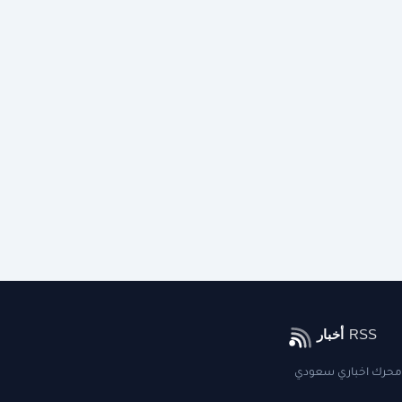
محرك اخباري سعودي