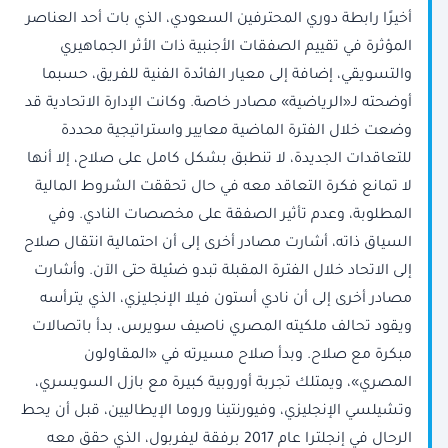
أخيرًا رابطة دوري المحترفين السعودي، الذي بات أحد العناصر
المؤثرة في تقييم الصفقات الأجنبية ذات الأثر الجماهيري
والتسويقي، إضافة إلى معيار الفائدة الفنية للفريق، حسبما
أوضحته لـ«الرياضية» مصادر خاصة. وكانت الإدارة الاتحادية قد
وضعت خلال الفترة الماضية معايير واستراتيجية محددة
للتعاقدات الجديدة، لا تنطبق بشكل كامل على صلاح، إلا أنها
لا تمانع فكرة التعاقد معه في حال تحققت الشروط المالية
المطلوبة، وعدم تأثير الصفقة على مخصصات النادي. وفي
السياق ذاته، أشارت مصادر أخرى إلى أن احتمالية انتقال صلاح
إلى الاتحاد خلال الفترة المقبلة تبدو ضئيلة حتى الآن. وأشارت
مصادر أخرى إلى أن نادي أستون فيلا الإنجليزي، الذي يترأسه
ويقود تحالف ملكيته المصري ناصيف سويرس، بدأ باتصالات
مبكرة مع صلاح. وبدأ صلاح مسيرته في «المقاولون
المصري»، ويمتلك تجربة أوروبية كبيرة مع بازل السويسري،
وتشيلسي الإنجليزي، وفيورنتينا وروما الإيطاليين، قبل أن يحط
الرحال في إنجلترا عام 2017 برفقة ليفربول، الذي حقق معه