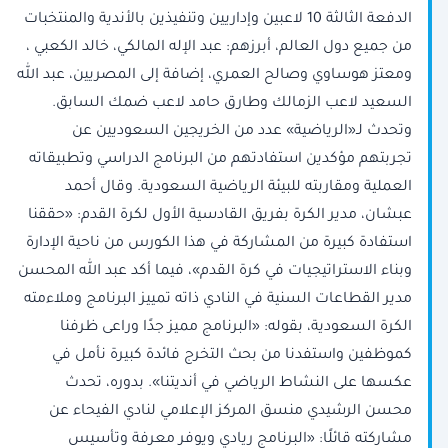
الدفعة الثالثة 10 لاعبين وإداريين وتنفيذين بالأندية والمنتخبات
من جميع دول العالم، أبرزهم: عبد الإله المالكي، خالد الكعبي ،
ومعتز هوساوي وصالح العمري، إضافة إلى المصريين، عبد الله
السعيد لاعب الزمالك وطارق حامد لاعب ضمك السابق.
وتحدث لـ«الرياضية» عدد من الخريجين السعوديين عن
تجربتهم مؤكدين استفادتهم من البرنامج الدراسي وتطبيقاته
العملية ومقاربته للبيئة الرياضية السعودية. وقال أحمد
عبشان، مدير الكرة بفريق القادسية الأول لكرة القدم: «حققنا
استفادة كبيرة من المشاركة في هذا الكورس من ناحية الإدارة
وبناء الاستراتيجيات في كرة القدم»، فيما أكد عبد الله المحسن
مدير القطاعات السنية في النادي ذاته تمييز البرنامج وملاءمته
الكرة السعودية، بقوله: «البرنامج مميز جدًا وراعى ظرفنا
كموظفين واستفدنا من بحث التخرج فائدة كبيرة نأمل في
عكسها على النشاط الرياضي في أنديتنا». بدوره، تحدث
محسن الرشيدي منسق المركز الإعلامي لنادي الفيحاء عن
مشاركته قائلًا: «البرنامج ريادي ويوفر معرفة وتأسيس