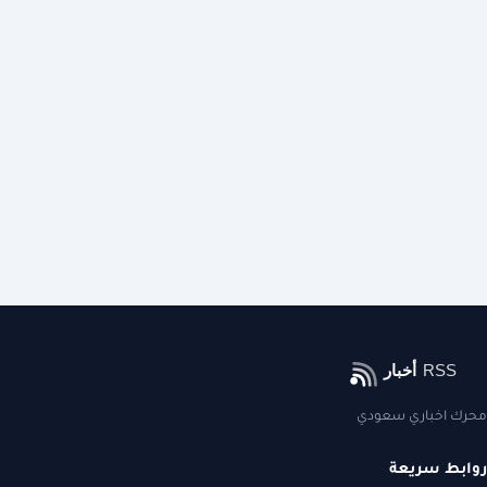
محرك اخباري سعودي
روابط سريعة