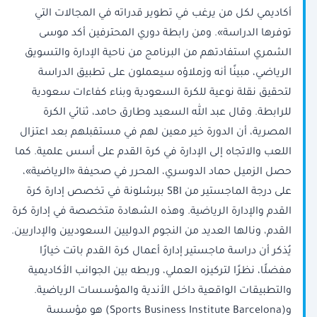
أكاديمي لكل من يرغب في تطوير قدراته في المجالات التي
توفرها الدراسة». ومن رابطة دوري المحترفين أكد موسى
الشمري استفادتهم من البرنامج من ناحية الإدارة والتسويق
الرياضي، مبينًا أنه وزملاؤه سيعملون على تطبيق الدراسة
لتحقيق نقلة نوعية للكرة السعودية وبناء كفاءات سعودية
للرابطة. وقال عبد الله السعيد وطارق حامد، ثنائي الكرة
المصرية، أن الدورة خير معين لهم في مستقبلهم بعد اعتزال
اللعب والاتجاه إلى الإدارة في كرة القدم على أسس علمية. كما
حصل الزميل حماد الدوسري، المحرر في صحيفة «الرياضية»،
على درجة الماجستير من SBI ببرشلونة في تخصص إدارة كرة
القدم والإدارة الرياضية. وهذه الشهادة متخصصة في إدارة كرة
القدم، ونالها العديد من النجوم الدوليين السعوديين والإداريين.
يُذكر أن دراسة ماجستير إدارة أعمال كرة القدم باتت خيارًا
مفضلًا، نظرًا لتركيزه العملي، وربطه بين الجوانب الأكاديمية
والتطبيقات الواقعية داخل الأندية والمؤسسات الرياضية.
و(Sports Business Institute Barcelona) هو مؤسسة