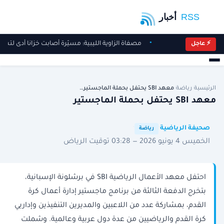
مصفاة الزاوية الليبية: مسيّرة أصابت خزانا أدى لتس
⚡ عاجل
الرئيسية
/
رياضة
/
معهد SBI يحتفل بحملة الماجستير…
معهد SBI يحتفل بحملة الماجستير
·
·
صحيفة الرياضية
رياضة
الخميس 4 يونيو 2026 — 03:28 توقيت الرياض
احتفل معهد الأعمال الرياضية SBI في برشلونة الإسبانية،
بتخرج الدفعة الثالثة من برنامج ماجستير إدارة أعمال كرة
القدم، بمشاركة عدد من اللاعبين والمديرين التنفيذين وإداريي
كرة القدم والرياضيين من عدة دول عربية وعالمية. وشملت