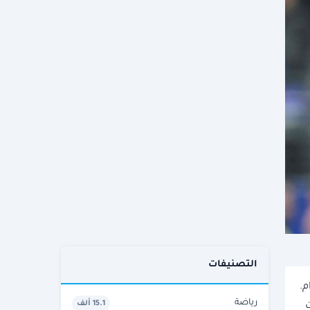
التصنيفات
م.
رياضة
15.1 ألف
ت