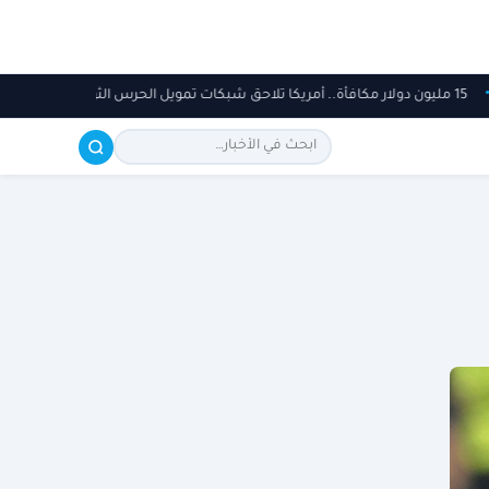
ين
15 مليون دولار مكافأة.. أمريكا تلاحق شبكات تمويل الحرس الثوري الإيراني