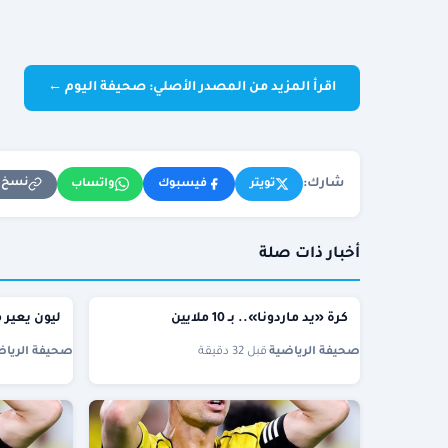
اقرأ المزيد من المصدر الأصلي: صحيفة اليوم ←
شارك:
نسخ ا
تويتر
فيسبوك
واتساب
أخبار ذات صلة
كرة «يد ماردونا».. بـ 10 ملايين
ليون يعير م
صحيفة الرياضية
·
قبل 32 دقيقة
صحيفة الرياض