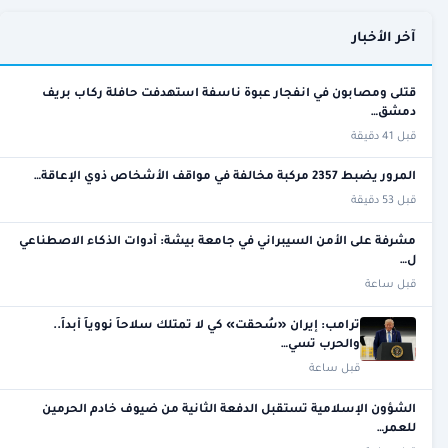
آخر الأخبار
قتلى ومصابون في انفجار عبوة ناسفة استهدفت حافلة ركاب بريف
دمشق…
قبل 41 دقيقة
المرور يضبط 2357 مركبة مخالفة في مواقف الأشخاص ذوي الإعاقة…
قبل 53 دقيقة
مشرفة على الأمن السيبراني في جامعة بيشة: أدوات الذكاء الاصطناعي
ل…
قبل ساعة
ترامب: إيران «سُحقت» كي لا تمتلك سلاحاً نووياً أبداً..
والحرب تسي…
قبل ساعة
الشؤون الإسلامية تستقبل الدفعة الثانية من ضيوف خادم الحرمين
للعمر…