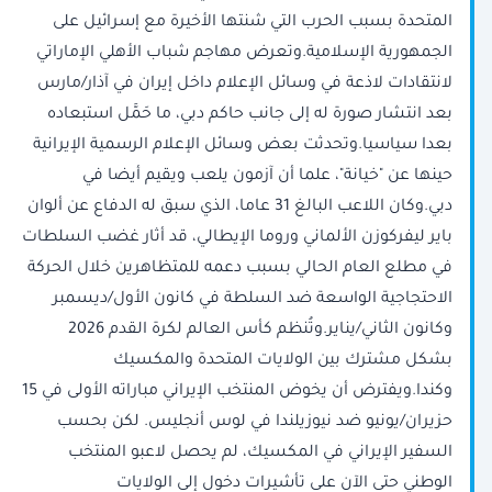
المتحدة بسبب الحرب التي شنتها الأخيرة مع إسرائيل على
الجمهورية الإسلامية.وتعرض مهاجم شباب الأهلي الإماراتي
لانتقادات لاذعة في وسائل الإعلام داخل إيران في آذار/مارس
بعد انتشار صورة له إلى جانب حاكم دبي، ما حَمَّل استبعاده
بعدا سياسيا.وتحدثت بعض وسائل الإعلام الرسمية الإيرانية
حينها عن "خيانة"، علما أن آزمون يلعب ويقيم أيضا في
دبي.وكان اللاعب البالغ 31 عاما، الذي سبق له الدفاع عن ألوان
باير ليفركوزن الألماني وروما الإيطالي، قد أثار غضب السلطات
في مطلع العام الحالي بسبب دعمه للمتظاهرين خلال الحركة
الاحتجاجية الواسعة ضد السلطة في كانون الأول/ديسمبر
وكانون الثاني/يناير.وتُنظم كأس العالم لكرة القدم 2026
بشكل مشترك بين الولايات المتحدة والمكسيك
وكندا.ويفترض أن يخوض المنتخب الإيراني مباراته الأولى في 15
حزيران/يونيو ضد نيوزيلندا في لوس أنجليس. لكن بحسب
السفير الإيراني في المكسيك، لم يحصل لاعبو المنتخب
الوطني حتى الآن على تأشيرات دخول إلى الولايات