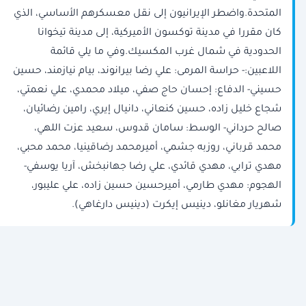
المتحدة.واضطر الإيرانيون إلى نقل معسكرهم الأساسي، الذي
كان مقررا في مدينة توكسون الأميركية، إلى مدينة تيخوانا
الحدودية في شمال غرب المكسيك.وفي ما يلي قائمة
اللاعبين:- حراسة المرمى: علي رضا بيرانوند، بيام نيازمند، حسين
حسيني- الدفاع: إحسان حاج صفي، ميلاد محمدي، علي نعمتي،
شجاع خليل زاده، حسين كنعاني، دانيال إيري، رامين رضائيان،
صالح حرداني- الوسط: سامان قدوس، سعيد عزت اللهي،
محمد قرباني، روزبه جشمي، أميرمحمد رضاقينيا، محمد محبي،
مهدي ترابي، مهدي قائدي، علي رضا جهانبخش، آريا يوسفي-
الهجوم: مهدي طارمي، أميرحسين حسين زاده، علي عليبور،
شهريار مغانلو، دينيس إيكرت (دينيس دارغاهي).