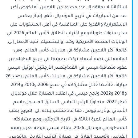
استثنائيًا لا يحققه إلا عدد محدود من اللاعبين. أما خوض أكبر
عدد من المباريات في تاريخ المونديال، فهو إنجاز يعكس
الاستمرارية والقدرة على المنافسة في أعلى المستويات على
مدار سنوات طويلة.ومع اقتراب انطلاق كأس العالم 2026 في
الولايات المتحدة الأمريكية وكندا والمكسيك، تتجه الأنظار إلى
قائمة أكثر اللاعبين مشاركة في مباريات كأس العالم، وهي
القائمة التي تضم أسماء تركت بصمتها في تاريخ البطولة عبر
عقود متعاقبة.ميسي في القمةيتصدر الأرجنتيني ليونيل ميسي
قائمة أكثر اللاعبين مشاركة في مباريات كأس العالم برصيد 26
مباراة، خاضها خلال مشاركاته في نسخ 2006 و2010 و2014
و2018 و2022.ونجح ميسي في اعتلاء الصدارة خلال مونديال
قطر 2022، متجاوزًا الرقم القياسي السابق المسجل باسم
الألماني لوثار ماتيوس، كما قاد منتخب بلاده إلى التتويج بلقب
كأس العالم للمرة الثالثة في تاريخ الأرجنتين.ومع مشاركته
المنتظرة في مونديال 2026، يملك ميسي فرصة تعزيز رقمه
القياسي وتوسيع الفارق في صدارة الترتيب التاريخي.ماتيوس..