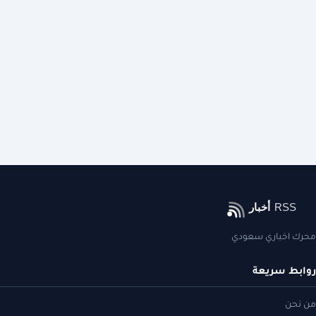
محرك اخباري سعودي
روابط سريعة
من نحن