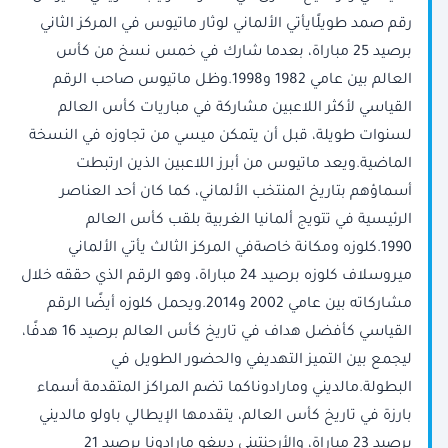
رقم صمد طويلًايأتي الألماني لوثار ماتيوس في المركز الثاني
برصيد 25 مباراة، بعدما شارك في خمس نسخ من كأس
العالم بين عامي 1982 و1998.وظل ماتيوس صاحب الرقم
القياسي لأكثر اللاعبين مشاركة في مباريات كأس العالم
لسنوات طويلة، قبل أن يتمكن ميسي من تجاوزه في النسخة
الماضية.ويعد ماتيوس من أبرز اللاعبين الذين ارتبطت
أسماؤهم بتاريخ المنتخب الألماني، كما كان أحد العناصر
الرئيسية في تتويج ألمانيا الغربية بلقب كأس العالم
1990.كلوزه ومكانة خاصةفي المركز الثالث يأتي الألماني
ميروسلاف كلوزه برصيد 24 مباراة، وهو الرقم الذي حققه خلال
مشاركاته بين عامي 2002 و2014.ويحمل كلوزه أيضًا الرقم
القياسي كأفضل هداف في تاريخ كأس العالم برصيد 16 هدفًا،
ليجمع بين التميز التهديفي والحضور الطويل في
البطولة.مالديني ومارادوناكما تضم المراكز المتقدمة أسماء
بارزة في تاريخ كأس العالم، يتقدمها الإيطالي باولو مالديني
برصيد 23 مباراة، والأرجنتيني دييغو مارادونا برصيد 21