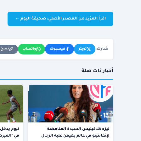
اقرأ المزيد من المصدر الأصلي: صحيفة اليوم ←
شارك:
نسخ ا
تويتر
فيسبوك
واتساب
أخبار ذات صلة
ليزه كلافينيس السيدة المناهضة
نيوم يدخل 
لإنفانتينو في عالم يهيمن عليه الرجال
في "الميركا