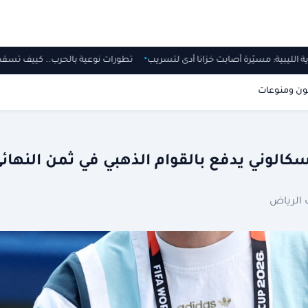
وية الليبية: مسيّرة أصابت خزانا أدى لتسريب
تطورات نوعية بالحرب.. كييف تسقط 135 مسيرة أطلقته
ون ومنوعات
كالوني يدفع بالقوام الذهبي في ثمن النهائ