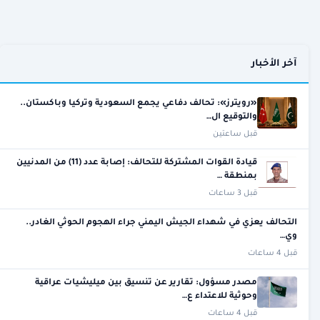
آخر الأخبار
«رويترز»: تحالف دفاعي يجمع السعودية وتركيا وباكستان..
والتوقيع ال…
قبل ساعتين
قيادة القوات المشتركة للتحالف: إصابة عدد (11) من المدنيين
بمنطقة …
قبل 3 ساعات
التحالف يعزي في شهداء الجيش اليمني جراء الهجوم الحوثي الغادر..
وي…
قبل 4 ساعات
مصدر مسؤول: تقارير عن تنسيق بين ميليشيات عراقية
وحوثية للاعتداء ع…
قبل 4 ساعات