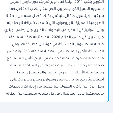
التتويج بلقب 2014، بينما أعاد نوير تعريف دور حارس المرمى
بأسلوبه المميز الذي جمع بين الحراسة واللعب الدفاعي.كما
سيغيب إدينسون كافاني، لينتهي بذلك فصل مهم من الحقبة
الهجومية المميزة للأوروغواي، التي شهدت شراكة ناجحة بينه
وبين سواريز في العديد من البطولات الكبرى.ولن يظهر الويلزي
جاريث بيل في كأس العالم 2026 بعد اعتزاله كرة القدم، عقب
قيادته منتخب ويلز للمشاركة في مونديال قطر 2022، وهي
المشاركة الأولى للمنتخب في البطولة منذ عام 1958.وتعكس
هذه الغيابات مرحلة انتقالية جديدة في تاريخ كأس العالم، مع
صعود جيل جديد يسعى لترك بصمته على الساحة العالمية.
وبينما تتجه الأنظار إلى نجوم الحاضر والمستقبل، ستظل
أسماء مثل دي ماريا ولوريس وسواريز ومولر ونوير وكافاني
وبيل جزءًا من ذاكرة البطولة بما قدمته من إنجازات ولحظات
خالدة.فكما يودع المونديال في كل نسخة مجموعة من أبطاله