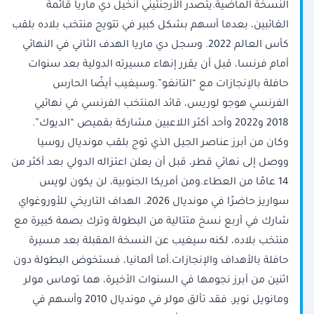
النسخة الماضية.يتصدر الأرجنتيني أنخيل دي ماريا قائمة
الغائبين، بعدما أسهم بشكل كبير في تتويج منتخب بلاده بلقب
كأس العالم 2022. وسجل دي ماريا الهدف الثاني في النهائي
أمام فرنسا، قبل أن يقرر إنهاء مسيرته الدولية بعد سنوات
حافلة بالإنجازات مع “التانغو”.وسيغيب أيضًا الحارس
الفرنسي هوجو لوريس، قائد المنتخب الفرنسي في نهائيي
2018 و2022 وأحد أكثر اللاعبين مشاركة بقميص “الديوك”.
وكان من أبرز عناصر الجيل الذي توج بلقب مونديال روسيا
ووصل إلى نهائي قطر، قبل أن يعلن اعتزاله الدولي بعد أكثر من
14 عامًا من العطاء.ومن أمريكا الجنوبية، لن يكون لويس
سواريز حاضرًا في مونديال 2026. الهداف التاريخي للأوروغواي
شارك في أربع نسخ متتالية من البطولة وترك بصمة كبيرة مع
منتخب بلاده، لكنه سيغيب عن النسخة المقبلة بعد مسيرة
حافلة بالأهداف والإنجازات.أما ألمانيا، فستخوض البطولة دون
اثنين من أبرز نجومها في السنوات الأخيرة، هما توماس مولر
ومانويل نوير. فقد تألق مولر في مونديال 2010 وأسهم في