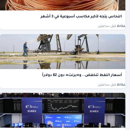
النحاس يتجه لأكبر مكاسب أسبوعية في 3 أشهر
عكاظ
·
قبل ساعتين
أسعار النفط تنخفض.. و«برنت» دون 82 دولاراً
عكاظ
·
قبل ساعتين