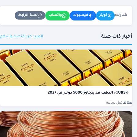
شارك:
نسخ الرابط
تويتر
فيسبوك
واتساب
أخبار ذات صلة
المزيد من اقتصاد واسهم
«UBS»: الذهب قد يتجاوز 5000 دولار في 2027
عكاظ
·
قبل ساعة