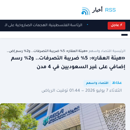
الرئاسة الفلسطينية: الهجمات الصاروخية على المم
⚡ عاجل
الرئيسية
/
اقتصاد واسهم
/
«هيئة العقار»: 5% ضريبة التصرفات.. و2% رسم إض…
«هيئة العقار»: 5% ضريبة التصرفات.. و2% رسم
إضافي على غير السعوديين في 4 مدن
·
·
عكاظ
اقتصاد واسهم
الثلاثاء 7 يوليو 2026 — 01:44 توقيت الرياض