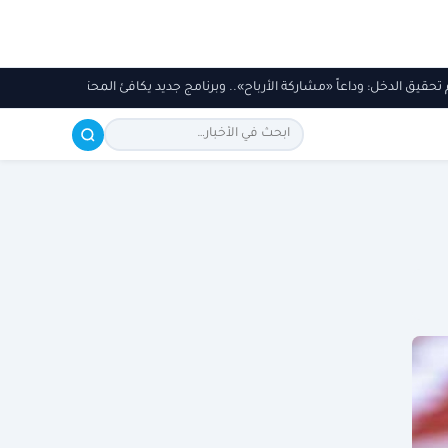
تحقيق الدخل: وداعاً «مشاركة الأرباح».. وبرنامج جديد يكافئ المحتوى الأصلي ف