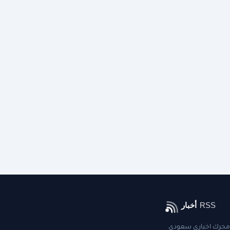
محرك اخباري سعودي