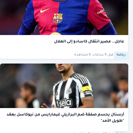
عاجل.. مصير انتقال كاسادو إلى الهلال
·
قبل 9 ساعات
· 6 مشاهدة
رياضة
أرسنال يحسم صفقة ضم البرازيلي غيمارايس من نيوكاسل بعقد
"طويل الأمد"