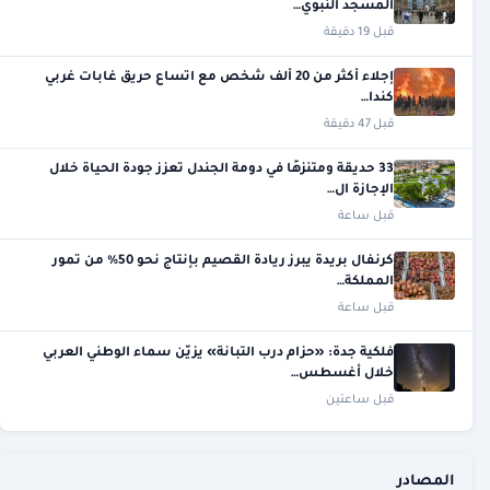
المسجد النبوي…
قبل 19 دقيقة
إجلاء أكثر من 20 ألف شخص مع اتساع حريق غابات غربي
كندا…
قبل 47 دقيقة
33 حديقة ومتنزهًا في دومة الجندل تعزز جودة الحياة خلال
الإجازة ال…
قبل ساعة
كرنفال بريدة يبرز ريادة القصيم بإنتاج نحو 50% من تمور
المملكة…
قبل ساعة
فلكية جدة: «حزام درب التبانة» يزيّن سماء الوطني العربي
خلال أغسطس…
قبل ساعتين
المصادر