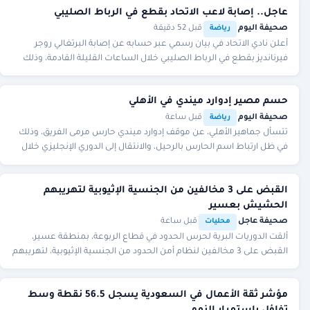
عاجل.. إصابة لاعب الاتحاد بقطع في الرباط الصليبي
صحيفة اليوم
·
·
قبل 52 دقيقة
رياضة
أعلن نادي الاتحاد في بيان رسمي عبر حسابه عن إصابة البرتغالي روجر
فيرنانديز بقطع في الرباط الصليبي خلال الساعات القليلة القادمة، وذلك
بعد الإصابة التي خضع لها تع
حسم مصير إدوارد ميندي في الأهلي
صحيفة اليوم
·
·
قبل ساعة
رياضة
تتسأل جماهير الأهلي، عن موقف إدوارد ميندي حارس مرمى الفريق، وذلك
في ظل ارتباط اسم الحارس بالرحيل، والانتقال إلى الدوري الإنجليزي خلال
الموسم المقبل، وذلك لتدعيم
القبض على 3 مخالفين من الجنسية الإثيوبية لتهريبهم
الحشيش بعسير
صحيفة عاجل
·
·
قبل ساعة
محليات
ألقت الدوريات البرية لحرس الحدود في قطاع الربوعة، بمنطقة عسير،
القبض على 3 مخالفين لنظام أمن الحدود من الجنسية الإثيوبية، لتهريبهم
45 كيلوجراما من مادة الحشيش ا
مؤشر ثقة الأعمال في السعودية يسجل 56.5 نقطة وسط