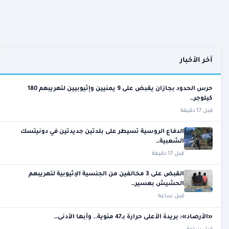
آخر الأخبار
حرس الحدود بجازان يقبض على 9 يمنيين وإثيوبيين لتهريبهم 180
كيلوجر…
قبل 17 دقيقة
الدفاع الروسية تسيطر على بلدتين جديدتين في دونيتسك
الشعبية…
قبل 17 دقيقة
القبض على 3 مخالفين من الجنسية الإثيوبية لتهريبهم
الحشيش بعسير…
قبل ساعة
«الأرصاد»: بريدة الأعلى حرارة بـ47 مئوية.. وأبها الأدنى…