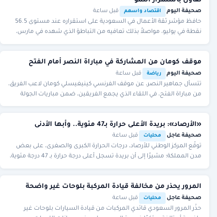
تفاؤل باستمرار النمو
صحيفة اليوم
·
·
قبل ساعة
اقتصاد واسهم
حافظ مؤشر ثقة الأعمال في السعودية على استقراره عند مستوى 56.5
نقطة في يوليو، مواصلاً بذلك تعافيه من التباطؤ الذي شهده في مارس،
بحسب بيانات الهيئة العامة للإحصاء
موقف كومان من المشاركة في مباراة النصر أمام الفتح
صحيفة اليوم
·
·
قبل ساعة
رياضة
تتسأل جماهير النصر، عن موقف الفرنسي كينيغيسلي كومان لاعب الفريق،
من مباراة الفتح، في اللقاء الذي يجمع الفريقين، ضمن مباريات الجولة
الأولي من دور المجموعات لمساب
«الأرصاد»: بريدة الأعلى حرارة بـ47 مئوية.. وأبها الأدنى
صحيفة عاجل
·
·
قبل ساعة
محليات
توقَّع المركز الوطني للأرصاد، درجات الحرارة الكبرى والصغرى، على بعض
مدن المملكة؛ مشيرًا إلى أن بريدة تسجل أعلى درجة حرارة بـ 47 درجة مئوية،
فيما تسجل أبها أدنى
المرور يحذر من مخالفة قيادة المركبة بلوحات غير واضحة
صحيفة عاجل
·
·
قبل ساعة
محليات
حذّر المرور السعودي قائدي المركبات من قيادة السيارات بلوحات غير