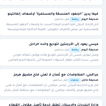
160 كيلوجراما من نبات القات ا
فيفا يدين "الجهود المنسقة والمستمرة" لإضعاف إنفانتينو
صحيفة اليوم
·
·
قبل ساعتين
رياضة
أدان الاتحاد الدولي لكرة القدم (فيفا) السبت ما وصفه بـ"الجهود المنسقة
والمستمرة من بعض الأطراف لتقويض" الهيئة الحاكمة للعبة ورئيسها
جاني إنفانتينو، في ظل استمرا
ميسي يعود إلى الأرجنتين لتوديع والده الراحل
صحيفة اليوم
·
·
قبل ساعتين
رياضة
وصل ليونيل ميسي إلى الأرجنتين لتوديع والده ووكيل أعماله خورخي
ميسي، سنده الثابت طوال السنوات الصعبة التي عاشها النجم العالمي
خلال مراهقته في برشلونة، وذلك قبل م
عراقجي: المفاوضات مع عُمان لا تعني فتح مضيق هرمز
صحيفة عاجل
·
·
قبل ساعتين
محليات
قال وزير الخارجية الإيراني عباس عراقجي، إن المفاوضات مع عُمان لا تعني
فتح مضيق هرمز. وأضاف عراقجي، إن المفاوضات مع سلطنة عُمان بشأن
مضيق هرمز في مرحلتها الأخيرة
وزارة البلديات والإسكان تطلق خدمة تأهيل مقاولي القطاع