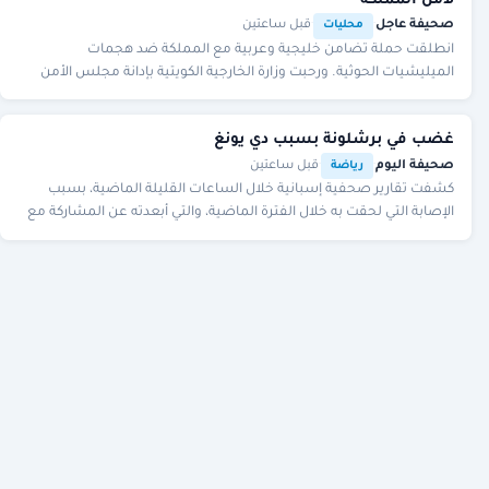
لأمن المملكة
صحيفة عاجل
·
·
قبل ساعتين
محليات
انطلقت حملة تضامن خليجية وعربية مع المملكة ضد هجمات
الميليشيات الحوثية. ورحبت وزارة الخارجية الكويتية بإدانة مجلس الأمن
للهجمات الصاروخية التي شنتها ميليشيا الح
غضب في برشلونة بسبب دي يونغ
صحيفة اليوم
·
·
قبل ساعتين
رياضة
كشفت تقارير صحفية إسبانية خلال الساعات القليلة الماضية، بسبب
الإصابة التي لحقت به خلال الفترة الماضية، والتي أبعدته عن المشاركة مع
الفريق خلال الفترة الأخيرة.وو