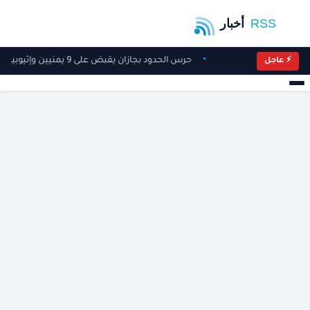
حرس الحدود بجازان يقبض على 9 يمنيين وإثيوبيين لتهريبهم 180 كيلوجرامًا من القات المخدر
⚡ عاجل