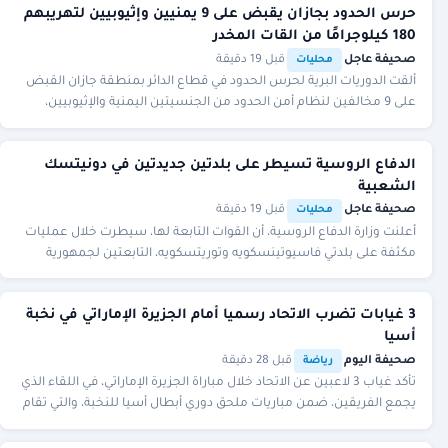
حرس الحدود بجازان يقبض على 9 يمنيين وإثيوبيين لتهريبهم
180 كيلوجرامًا من القات المخدر
صحيفة عاجل
·
·
قبل 19 دقيقة
محليات
ألقت الدوريات البرية لحرس الحدود في قطاع الدائر بمنطقة جازان القبض
على 9 مخالفين لنظام أمن الحدود من الجنسيتين اليمنية والإثيوبيين،
لتهريبهم (180) كيلوجرامًا من
الدفاع الروسية تسيطر على بلدتين جديدتين في دونيتسك
الشعبية
صحيفة عاجل
·
·
قبل 19 دقيقة
محليات
أعلنت وزارة الدفاع الروسية، أن القوات التابعة لها، سيطرت خلال عمليات
مكثفة على بلدتي فاسيوتينسكويه وتوريتسكويه، التابعتين لجمهورية
دونيتسك الشعبية.
3 غيابات تضرب الاتحاد رسميا أمام الجزيرة الإماراتي في نخبة
أسيا
صحيفة اليوم
·
·
قبل 28 دقيقة
رياضة
تأكد غياب 3 لاعبين عن الاتحاد خلال مباراة الجزيرة الإماراتي، في اللقاء الذي
يجمع الفريقين، ضمن مباريات ملحق دوري أبطال أسيا للنخبة، والتي تقام
على أرضية ملعب مح