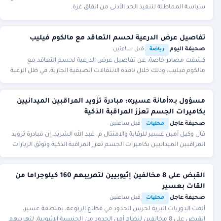
سياسة المماطلة لتنفيذ الحد الأدنى من اتفاق غزة.
تفاصيل عرض الدرعية لحسم التعاقد مع مالكوم فيليب
صحيفة اليوم
·
·
قبل ساعتين
رياضة
كشفت مصادر خاصة، عن تفاصيل عرض الدرعية لحسم التعاقد مع
مالكوم فيليب، وذلك خلال نافذة الانتقالات الصيفية الجارية، في ظل الرغبة
في حسم التعاقد مع اللاعب خلال الفت
مسؤول بـ«أمانة عسير»: مبادرة تزويد المراقبين الميدانيين
بكاميرات الجسم تعزز المراقبة الذكية
صحيفة عاجل
·
·
قبل ساعتين
محليات
قال وكيل أمين عسير للرقابة والامتثال م. عبد الله الشريد، إن مبادرة تزويد
المراقبين الميدانيين بكاميرات الجسم تعزز المراقبة الذكية وتوثق الزيارات
الرقابية.
القبض على 8 مخالفين إثيوبيين لتهريبهم 160 كيلوجراما من
القات بعسير
صحيفة عاجل
·
·
قبل ساعتين
محليات
ألقت الدوريات البرية لحرس الحدود في قطاع الربوعة، بمنطقة عسير،
القبض على 8 مخالفين لنظام أمن الحدود من الجنسية الإثيوبية، لتهريبهم