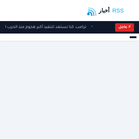
ترامب: كنا نستعد لتنفيذ أكبر هجوم منذ الحرب العال
⚡ عاجل