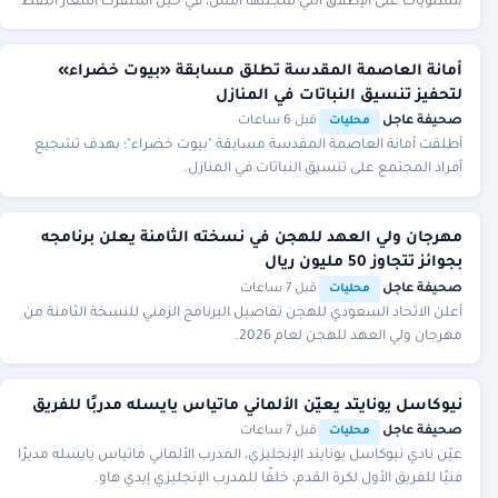
مستويات على الإطلاق التي سجلتها أمس، في حين استقرت أسعار النفط
بعد تراجعها بشدة.وشهدت بورصة وول
أمانة العاصمة المقدسة تطلق مسابقة «بيوت خضراء»
لتحفيز تنسيق النباتات في المنازل
صحيفة عاجل
·
·
قبل 6 ساعات
محليات
أطلقت أمانة العاصمة المقدسة مسابقة "بيوت خضراء"؛ بهدف تشجيع
أفراد المجتمع على تنسيق النباتات في المنازل.
مهرجان ولي العهد للهجن في نسخته الثامنة يعلن برنامجه
بجوائز تتجاوز 50 مليون ريال
صحيفة عاجل
·
·
قبل 7 ساعات
محليات
أعلن الاتحاد السعودي للهجن تفاصيل البرنامج الزمني للنسخة الثامنة من
مهرجان ولي العهد للهجن لعام 2026.
نيوكاسل يونايتد يعيّن الألماني ماتياس يايسله مدربًا للفريق
صحيفة عاجل
·
·
قبل 7 ساعات
محليات
عيّن نادي نيوكاسل يونايتد الإنجليزي، المدرب الألماني ماتياس يايسله مديرًا
فنيًا للفريق الأول لكرة القدم، خلفًا للمدرب الإنجليزي إيدي هاو.