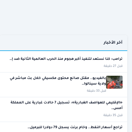
آخر الأخبار
ترامب: كنا نستعد لتنفيذ أكبر هجوم منذ الحرب العالمية الثانية ضد إ…
قبل 27 دقيقة
بالفيديو.. مقتل صانع محتوى مكسيكي خلال بث مباشر في
ولاية سينالوا…
قبل 33 دقيقة
«الإقليمي للعواصف الغبارية»: تسجيل 7 حالات غبارية على المملكة
أمس…
قبل 35 دقيقة
تراجع أسعار النفط.. وخام برنت يسجل 79 دولارا للبرميل…