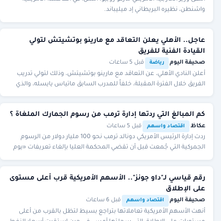
واشنطن، نظيره البريطاني إد ميليباند.
عاجل.. الأهلي يعلن التعاقد مع مارينو بوتشيتش لتولي
القيادة الفنية للفريق
صحيفة اليوم
·
·
قبل 5 ساعات
رياضة
أعلن النادي الأهلي، عن التعاقد مع مارينو بوتشيتش، وذلك لتولي تدريب
الفريق خلال الفترة المقبلة، خلفاً للمدرب السابق ماتياس يايسله، والذي
رحل لتولي تدريب نادي نيو
كم المبالغ التي ردتها إدارة ترمب من رسوم الجمارك الملغاة ؟
عكاظ
·
·
قبل 5 ساعات
اقتصاد واسهم
ردت إدارة الرئيس الأمريكي دونالد ترمب نحو 100 مليار دولار من الرسوم
الجمركية التي جُمعت قبل أن تقضي المحكمة العليا بإلغاء تعريفات «يوم
التحرير»، وهو ما يمثل نحو
رقم قياسي لـ"داو جونز".. الأسهم الأمريكية قرب أعلى مستوى
على الإطلاق
صحيفة اليوم
·
·
قبل 6 ساعات
اقتصاد واسهم
أنهت الأسهم الأمريكية تعاملاتها بتراجع بسيط لتظل بالقرب من أعلى