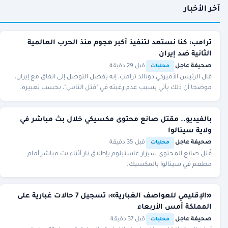
آخر الأخبار
ترامب: كنا نستعد لتنفيذ أكبر هجوم منذ الحرب العالمية
الثانية ضد إيران
صحيفة عاجل
·
·
قبل 29 دقيقة
محليات
قال الرئيس الأميركي دونالد ترامب، إنه يفضل التوصل إلى اتفاق مع إيران،
موضحا أن ذلك يأتي بسبب عدم رغبته في "قتل الناس"، بحسب تعبيره.
بالفيديو.. مقتل صانع محتوى مكسيكي خلال بث مباشر في
ولاية سينالوا
صحيفة عاجل
·
·
قبل 35 دقيقة
محليات
قُتل صانع المحتوى سيزار غاستيلوم بإطلاق نار أثناء بث مباشر أمام
مطعم في سينالوا بالمكسيك.
«الإقليمي للعواصف الغبارية»: تسجيل 7 حالات غبارية على
المملكة أمس الأربعاء
صحيفة عاجل
·
·
قبل 37 دقيقة
محليات