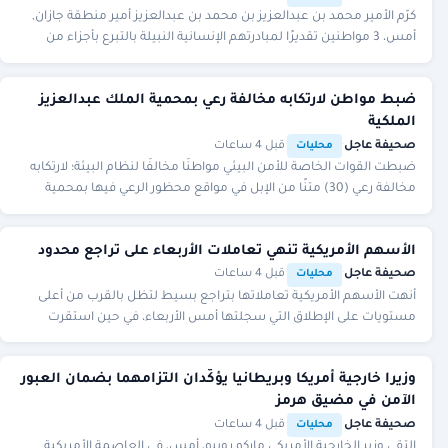
كرّم الأمير محمد بن عبدالعزيز بن محمد بن عبدالعزيز أمير منطقة جازان,
أمس، 3 مواطنين تقديرًا لمبادرتهم الإنسانية النبيلة بالتبرع بأجزاء من
أعضائهم.
ضبط مواطن لارتكابه مخالفة رعي بمحمية الملك عبدالعزيز
الملكية
صحيفة عاجل
·
·
قبل 4 ساعات
محليات
ضبطت القوات الخاصة للأمن البيئي مواطنًا مخالفًا لنظام البيئة؛ لارتكابه
مخالفة رعي (30) متنًا من الإبل في مواقع محظور الرعي فيها بمحمية
الملك عبدالعزيز الملكية،
الأسهم الأمريكية تنهي تعاملات الأربعاء على تراجع محدود
صحيفة عاجل
·
·
قبل 4 ساعات
محليات
أنهت الأسهم الأمريكية تعاملاتها بتراجع بسيط لتظل بالقرب من أعلى
مستويات على الإطلاق التي سجلتها أمس الأربعاء، في حين استقرت
أسعار النفط بعد تراجعها بشدة.
وزيرا خارجية أمريكا وبريطانيا يؤكّدان التزامهما بضمان العبور
الآمن في مضيق هرمز
صحيفة عاجل
·
·
قبل 4 ساعات
محليات
التقى وزير الخارجية الأمريكي ماركو روبيو، أمس، في العاصمة الأمريكية