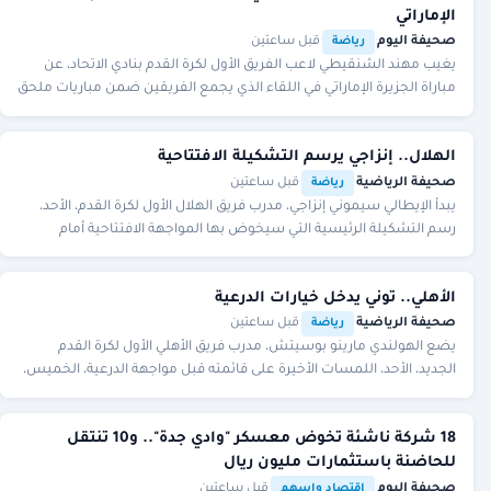
الإماراتي
صحيفة اليوم
·
·
قبل ساعتين
رياضة
يغيب مهند الشنقيطي لاعب الفريق الأول لكرة القدم بنادي الاتحاد، عن
مباراة الجزيرة الإماراتي في اللقاء الذي يجمع الفريقين ضمن مباريات ملحق
دوري أبطال أسيا للنخبة،
الهلال.. إنزاجي يرسم التشكيلة الافتتاحية
صحيفة الرياضية
·
·
قبل ساعتين
رياضة
يبدأ الإيطالي سيموني إنزاجي، مدرب فريق الهلال الأول لكرة القدم، الأحد،
رسم التشكيلة الرئيسية التي سيخوض بها المواجهة الافتتاحية أمام
الفيصلي، الجمعة المقبل، في
الأهلي.. توني يدخل خيارات الدرعية
صحيفة الرياضية
·
·
قبل ساعتين
رياضة
يضع الهولندي مارينو بوسيتش، مدرب فريق الأهلي الأول لكرة القدم
الجديد، الأحد، اللمسات الأخيرة على قائمته قبل مواجهة الدرعية، الخميس،
في الرياض، ضمن الجولة الأولى
18 شركة ناشئة تخوض معسكر "وادي جدة".. و10 تنتقل
للحاضنة باستثمارات مليون ريال
صحيفة اليوم
·
·
قبل ساعتين
اقتصاد واسهم