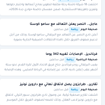
اختتمت 18 شركة ناشئة رحلة مكثفة لتطوير نماذج أعمالها واختبار حلولها
وتعزيز جاهزيتها الاستثمارية، ضمن معسكر حاضنة «وادي جدة 2026»،
الذي استمر 4 أيام في مجمع وادي
عاجل.. النصر يعلن التعاقد مع سامو كوستا
صحيفة اليوم
·
·
قبل ساعتين
رياضة
أعلن نادي النصر، عن التعاقد مع البرتغالي سامو كوستا، وذلك من أجل
تدعيم صفوف الفريق خلال نافذة الانتقالات الصيفية الجارية بصورة
رسمية، في ظل رغبة إدارة النادي في
فرنانديز.. الإصابات تغيبه 342 يوما
صحيفة الرياضية
·
·
قبل ساعتين
رياضة
يغيب البرتغالي روجر فرنانديز، جناح فريق الاتحاد الأول لكرة القدم، نحو ستة
أشهر عقب إعلان ناديه، الأحد، عن إصابته في الرباط الصليبي. وهذه الإصابة
الرابعة في مسير
تقارير.. طرابزون يصل لاتفاق نهائي مع داروين نونيز
صحيفة اليوم
·
·
قبل ساعتين
رياضة
كشفت تقارير صحفية تركية، عن وصول نادي طرابزون سبور التركي، لاتفاق
مع داروين نونيز لاعب الهلال، وذلك لضمه لصفوف الفريق خلال الموسم
القادم بصيغة رسمية.ووفقا لما ذ