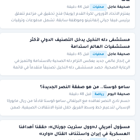
عاما
صحيفة عاجل
·
·
قبل 44 دقيقة
محليات
يعتزم الاتحاد الأوروبي لكرة القدم (يويفا) فتح تحقيق في مزاعم تتعلق
برئيس فيفا جياني إنفانتينو وموظفة سابقة، تشمل مدفوعات وترقيات
خلال فترة عمله كأمين عام.
مستشفى دله النخيل يدخل التصنيف الدولي لأكثر
مستشفيات العالم استدامة
صحيفة عاجل
·
·
قبل 45 دقيقة
محليات
في إنجاز عالمي جديد يعكس التزام دله الصحية بالاستدامة والتميز في
الرعاية الصحية، حصد مستشفى دله النخيل تصنيفاً متقدماً في قائمة
أفضل المستشفيات الخضراء في العال
سامو كوستا.. من هو صفقة النصر الجديدة؟
صحيفة اليوم
·
·
قبل 48 دقيقة
رياضة
حسم نادي النصر تعاقده مع البرتغالي سامو كوستا قادمًا من ريال مايوركا
الإسباني لتدعيم خط وسط الفريق خلال فترة الانتقالات الصيفية، ضمن
تحركات النادي لتعزيز قائمته
مسؤول أمريكي لـ«وول ستريت جورنال»: حققنا أهدافنا
العسكرية في إيران واستئناف القتال «وارد»