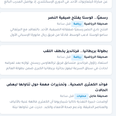
عن مباراة كيلمارنوك، الأحد، في الدوري الإسكتلندي، إذ يواصل المدرب البالغ
74 عامًا التعافي م
رسميًا.. كوستا يفتتح صيفية النصر
صحيفة الرياضية
·
·
قبل ساعة
رياضة
افتتح نادي النصر رسميًا صفقاته الصيفية، الأحد، بالتعاقد مع البرتغالي
سامو كوستا، لاعب الوسط، قادمًا من فريق ريال مايوركا الإسباني الأول
لكرة القدم، وفق ما أعلنه
بطولة بريطانيا.. فرنانديز يخطف اللقب
صحيفة الرياضية
·
·
قبل ساعة
رياضة
استعاد راؤول فرنانديز، متسابق فريق تراكهاوس ريسنج، ​توازنه بعد تعرضه
لحادث في سباق السرعة ليفوز بجائزة بريطانيا الكبرى ضمن بطولة العالم
للدراجات النارية، الأحد،
فوائد الكمثرى الصحية.. وتحذيرات مهمة حول تناولها لبعض
الحالات
صحيفة عاجل
·
·
قبل ساعة
محليات
أوضحت خبيرة التغذية ناتاليا شيباريوفا أن الكمثرى فاكهة غنية بالألياف
والعناصر الدقيقة، وتدعم صحة الأمعاء والكبد. حذرت من تناولها نيئة
لبعض الحالات مثل التهاب ال