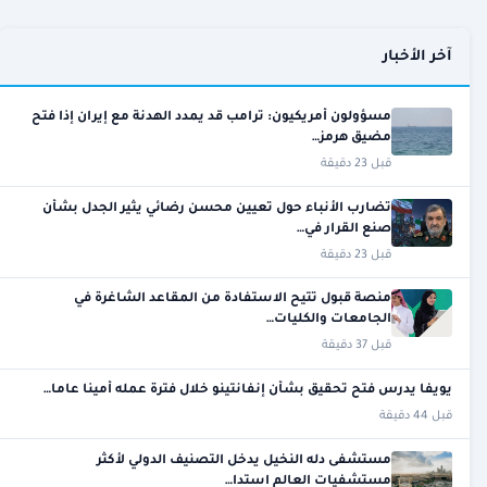
آخر الأخبار
مسؤولون أمريكيون: ترامب قد يمدد الهدنة مع إيران إذا فتح
مضيق هرمز…
قبل 23 دقيقة
تضارب الأنباء حول تعيين محسن رضائي يثير الجدل بشأن
صنع القرار في…
قبل 23 دقيقة
منصة قبول تتيح الاستفادة من المقاعد الشاغرة في
الجامعات والكليات…
قبل 37 دقيقة
يويفا يدرس فتح تحقيق بشأن إنفانتينو خلال فترة عمله أمينا عاما…
قبل 44 دقيقة
مستشفى دله النخيل يدخل التصنيف الدولي لأكثر
مستشفيات العالم استدا…