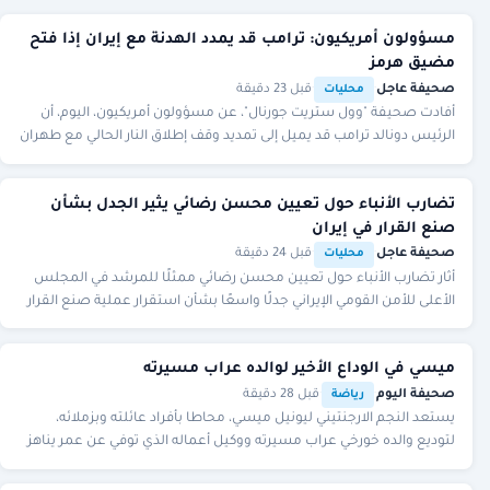
مسؤولون أمريكيون: ترامب قد يمدد الهدنة مع إيران إذا فتح
مضيق هرمز
صحيفة عاجل
·
·
قبل 23 دقيقة
محليات
أفادت صحيفة "وول ستريت جورنال"، عن مسؤولون أمريكيون، اليوم، أن
الرئيس دونالد ترامب قد يميل إلى تمديد وقف إطلاق النار الحالي مع طهران
إلى أجل غير مسمى؛ إذا نجحت
تضارب الأنباء حول تعيين محسن رضائي يثير الجدل بشأن
صنع القرار في إيران
صحيفة عاجل
·
·
قبل 24 دقيقة
محليات
أثار تضارب الأنباء حول تعيين محسن رضائي ممثلًا للمرشد في المجلس
الأعلى للأمن القومي الإيراني جدلًا واسعًا بشأن استقرار عملية صنع القرار
في إيران. حذفت وكالات إي
ميسي في الوداع الأخير لوالده عراب مسيرته
صحيفة اليوم
·
·
قبل 28 دقيقة
رياضة
يستعد النجم الارجنتيني ليونيل ميسي، محاطا بأفراد عائلته وبزملائه،
لتوديع والده خورخي عراب مسيرته ووكيل أعماله الذي توفي عن عمر يناهز
68 عاما بعد صراع مع المرض.و