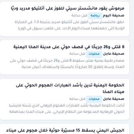
مرموش يقود مانشستر سيتي للفوز على أتلتيكو مدريد وديًا
صحيفة اليوم
·
·
قبل ساعة
رياضة
حقق مانشستر سيتي الفوز على أتلتيكو مدريد بنتيجة 3-1، في المباراة
الودية التي جمعتهما مساء اليوم الأحد، على ملعب سيول في كوريا
الجنوبية، ضمن استعدادات الفريقين ل
8 قتلى و26 جريحًا في قصف حوثي على مدينة المخا اليمنية
صحيفة عاجل
·
·
قبل ساعة
محليات
مصادر طبية يمنية تعلن سقوط 8 قتلى و26 جريحًا في قصف حوثي على
المخا، وسط إطلاق 30 صاروخًا باليستيًا واستهداف أعيان مدنية.
الحكومة اليمنية تدين بأشد العبارات الهجوم الحوثي على
ميناء المخا
صحيفة عاجل
·
·
قبل ساعة
محليات
أدانت الحكومة اليمنية بأشد العبارات الهجوم الإرهابي الذي شنته مليشيا
الحوثي الإرهابية المدعومة من النظام الإيراني، على ميناء المخا بمحافظة
تعز، باستخدام الطائرا
الجيش اليمني يسقط 15 مسيّرة حوثية خلال هجوم على ميناء