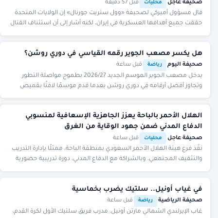
صحيفة عاجل
·
·
قبل 57 دقيقة
محليات
قال مسؤول أميركي لصحيفة «وول ستريت جورنال» إن الولايات المتحدة
حققت جميع أهدافها العسكرية في إيران، لكنه أشار إلى أن استئناف القتال
لا يزال مطروحًا.
هل يكسر مصعب الجوير رقمه القياسي في دوري روشن؟
صحيفة اليوم
·
·
قبل ساعة
رياضة
يدخل مصعب الجوير الموسم الجديد 2026/27 بطموح مواصلة التطور
وتجاوز أفضل أرقامه في دوري روشن بعدما قدم موسمًا لافتًا بقميص
القادسية سجل خلاله 6 أهداف وصنع 12 تمري
الهلال الأحمر بالباحة يعزز الجاهزية الإسعافية لمنسوبي
الدفاع المدني ضمن جهود الوقاية من الغرق
صحيفة عاجل
·
·
قبل ساعة
محليات
نفّذ فرع هيئة الهلال الأحمر السعودي بمنطقة الباحة، ممثلًا بإدارة التدريب
والتثقيف المجتمعي، وبالشراكة مع الدفاع المدني، دورة تدريبية حضورية
لمنسوبي الدفاع المدن
في غياب أونيل.. سلتيك يضرب بخماسية
صحيفة الرياضية
·
·
قبل ساعة
رياضة
غاب الإيرلندي الشمالي مارتن أونيل، مدرب فريق سلتيك الأول لكرة القدم،