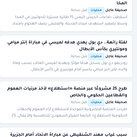
المخا
صحيفة عاجل
·
·
قبل ساعة
محليات
أسقطت دفاعات الجيش اليمني 15 طائرة مسيّرة للحوثيين في المخا
وسط تصعيد استهدف ميناء المدينة، والعليمي يصف الهجوم بامتداد
للتصعيد الإيراني.
لفتة رائعة.. دي بول يهدي هدفه لميسي في مباراة إنتر ميامي
ومونتيري بكأس الأبطال
صحيفة عاجل
·
·
قبل ساعة
محليات
رودريغو دي بول يسجل هدفًا مؤثرًا ويهديه لميسي الغائب بسبب وفاة
والده، لكن إنتر ميامي يخسر أمام مونتيري في كأس الأبطال.
طرح 25 مشروعًا عبر منصة «استطلاع» لأخذ مرئيات العموم
والقطاعين الحكومي والخاص
صحيفة عاجل
·
·
قبل ساعة
محليات
طرحت المنصة الإلكترونية الموحدة لاستطلاع آراء العموم والجهات
الحكومية (استطلاع)؛ التابعة للمركز السعودي للتنافسية والأعمال، 25
مشروعًا ذا صلة بالشأن الاقتصادي و
سبب غياب مهند الشنقيطي عن مباراة الاتحاد أمام الجزيرة