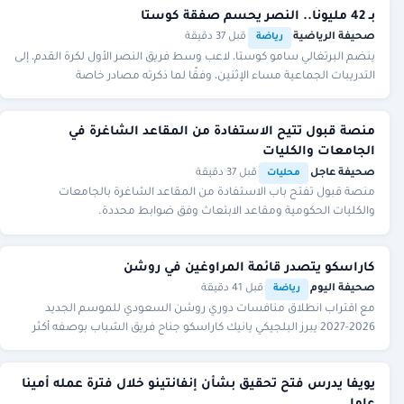
بـ 42 مليونًا.. النصر يحسم صفقة كوستا
صحيفة الرياضية
·
·
قبل 37 دقيقة
رياضة
ينضم البرتغالي سامو كوستا، لاعب وسط فريق النصر الأول لكرة القدم، إلى
التدريبات الجماعية مساء الإثنين، وفقًا لما ذكرته مصادر خاصة
بـ«الرياضية»، بعد التعاقد معه ل
منصة قبول تتيح الاستفادة من المقاعد الشاغرة في
الجامعات والكليات
صحيفة عاجل
·
·
قبل 37 دقيقة
محليات
منصة قبول تفتح باب الاستفادة من المقاعد الشاغرة بالجامعات
والكليات الحكومية ومقاعد الابتعاث وفق ضوابط محددة.
كاراسكو يتصدر قائمة المراوغين في روشن
صحيفة اليوم
·
·
قبل 41 دقيقة
رياضة
مع اقتراب انطلاق منافسات دوري روشن السعودي للموسم الجديد
2026-2027 يبرز البلجيكي يانيك كاراسكو جناح فريق الشباب بوصفه أكثر
اللاعبين نجاحًا في المراوغات خلال الن
يويفا يدرس فتح تحقيق بشأن إنفانتينو خلال فترة عمله أمينا