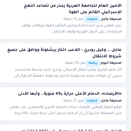
الأمين العام للجامعة العربية يحذّر من تصاعد النهج
الإسرائيلي القائم على القوة
صحيفة عاجل
·
·
قبل 13 دقيقة
محليات
نبيل فهمي يدين استخدام إسرائيل المتكرر للقوة ويطالب بوقف
الاعتداءات على الدول العربية وإنهاء الاحتلال.
عاجل .. وكيل رودري : اللاعب اختار برشلونة ووافق على جميع
شروط الانتقال
صحيفة اليوم
·
·
قبل 19 دقيقة
رياضة
أكد بابلو باركيرو، وكيل أعمال الإسباني رودري، لاعب وسط مانشستر
سيتي، أن موكله حسم مستقبله باختيار برشلونة، مفضلاً الانتقال إلى
النادي الكتالوني على حساب ريال مد
«الأرصاد»: الدمام الأعلى حرارة بـ49 مئوية.. وأبها الأدنى
صحيفة عاجل
·
·
قبل 21 دقيقة
محليات
توقَّع المركز الوطني للأرصاد، درجات الحرارة الكبرى والصغرى، على بعض
مدن المملكة؛ مشيرًا إلى أن الدمام تسجل أعلى درجة حرارة بـ 49 درجة
مئوية، فيما تسجل أبها أدنى