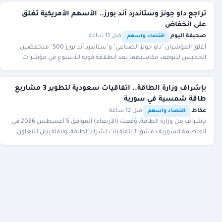
تراجع داو جونز وستاندرد آند بورز.. الأسهم الأمريكية تغلق
على انخفاض
صحيفة اليوم
·
·
قبل 11 ساعة
اقتصاد واسهم
أغلق المؤشران "‌داو جونز الصناعي" و"ستاندرد آند بورز 500" منخفضين
الخميس لتتوقف مكاسبهما بعد انطلاقة قوية للأسبوع في مؤشرات
الأسهم الأمريكية، وذلك في وقت يقيم ف
بإشراف وزارة الطاقة.. اتفاقيات سعودية لتطوير 3 مشاريع
طاقة شمسية في سورية
عكاظ
·
·
قبل 12 ساعة
اقتصاد واسهم
بإشراف من وزارة الطاقة، وُقعت (الأربعاء) الموافق 5 أغسطس 2026 في
العاصمة السورية دمشق 3 اتفاقيات لشراء الطاقة، واتفاقيتان للتعاون
الفني، وذلك في إطار تطوير شركة