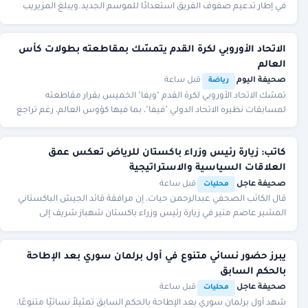
في إطار تدعيم صفوف الفريق استعدادًا للموسم الجديد.ويبلغ المزيريب
من العمر 28 عامًا، ويجيد اللع
الاتحاد الأوروبي لكرة القدم يتمسّك بمقاطعته بطولات كأس
العالم
صحيفة اليوم
·
·
قبل ساعة
رياضة
تمسّك الاتحاد الأوروبي لكرة القدم "ويفا" الخميس بقرار مقاطعته
لمسابقات نظيره الاتحاد الدولي "فيفا"، بما فيها كؤوس العالم، رغم تراجع
الأخير عن خطته لتشريع أبواب
كاتب: زيارة رئيس وزراء باكستان للرياض تعكس عمق
العلاقات السياسية والاستراتيجية
صحيفة عاجل
·
·
قبل ساعة
محليات
قال الكاتب الصحفي عبدالرحمن حيات، إن مرافقة قائد الجيش الباكستاني
المشير عاصم منير في زيارة رئيس وزراء باكستان شهباز شريف إلى
الرياض، تحمل الكثير من الدلالات تش
يبرز حضور نسائي متنوع في أول برلمان سوري بعد الإطاحة
بالحكم السابق
صحيفة عاجل
·
·
قبل ساعة
محليات
شهد أول برلمان سوري بعد الإطاحة بالحكم السابق تمثيلاً نسائيًا متنوعًا،