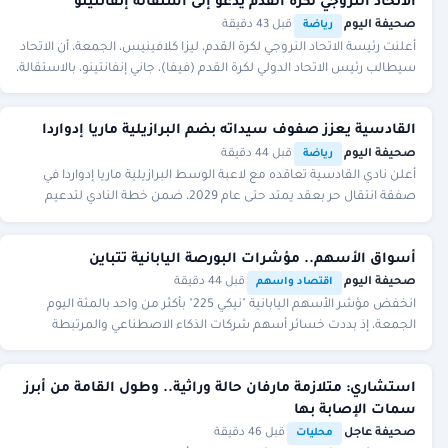
الاتحاد النروجي لكرة القدم يدعو إلى استقالة إنفانتينو
صحيفة اليوم
·
·
قبل 43 دقيقة
رياضة
أعلنت رئيسة الاتحاد النروجي لكرة القدم، ليزا كلافينيس، الجمعة، أن الاتحاد
سيطالب رئيس الاتحاد الدولي لكرة القدم (فيفا)، جاني إنفانتينو، بالاستقالة،
في ظل تصاعد
القادسية يعزز صفوف سيداته بضم البرازيلية ماريا إدواردا
صحيفة اليوم
·
·
قبل 44 دقيقة
رياضة
أعلن نادي القادسية تعاقده مع لاعبة الوسط البرازيلية ماريا إدواردا في
صفقة انتقال حر بعقد يمتد حتى عام 2029، ضمن خطة النادي لتدعيم
الفريق الأول لكرة القدم للسيدا
أسواق الأسهم.. مؤشرات البورصة اليابانية تتباين
صحيفة اليوم
·
·
قبل 44 دقيقة
اقتصاد واسهم
انخفض ‌مؤشر الأسهم اليابانية "نيكي 225" بأكثر من واحد بالمئة اليوم
الجمعة، إذ بددت خسائر أسهم شركات الذكاء الاصطناعي والمرتبطة
بصناعة الرقائق الإلكترونية المكاس
استشاري: متلازمة مارفان حالة وراثية.. وطول القامة من أبرز
سمات الإصابة بها
صحيفة عاجل
·
·
قبل 46 دقيقة
محليات