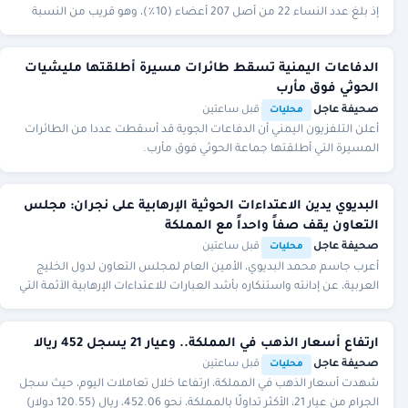
إذ بلغ عدد النساء 22 من أصل 207 أعضاء (10٪)، وهو قريب من النسبة
السابقة في عهد الأسد. تنو
الدفاعات اليمنية تسقط طائرات مسيرة أطلقتها مليشيات
الحوثي فوق مأرب
صحيفة عاجل
·
·
قبل ساعتين
محليات
أعلن التلفزيون اليمني أن الدفاعات الجوية قد أسقطت عددا من الطائرات
المسيرة التي أطلقتها جماعة الحوثي فوق مأرب.
البديوي يدين الاعتداءات الحوثية الإرهابية على نجران: مجلس
التعاون يقف صفاً واحداً مع المملكة
صحيفة عاجل
·
·
قبل ساعتين
محليات
أعرب جاسم محمد البديوي، الأمين العام لمجلس التعاون لدول الخليج
العربية، عن إدانته واستنكاره بأشد العبارات للاعتداءات الإرهابية الآثمة التي
نفذتها المليشيات الحو
ارتفاع أسعار الذهب في المملكة.. وعيار 21 يسجل 452 ريالا
صحيفة عاجل
·
·
قبل ساعتين
محليات
شهدت أسعار الذهب في المملكة، ارتفاعا خلال تعاملات اليوم، حيث سجل
الجرام من عيار 21، الأكثر تداولًا بالمملكة، نحو 452.06، ريال (120.55 دولار)