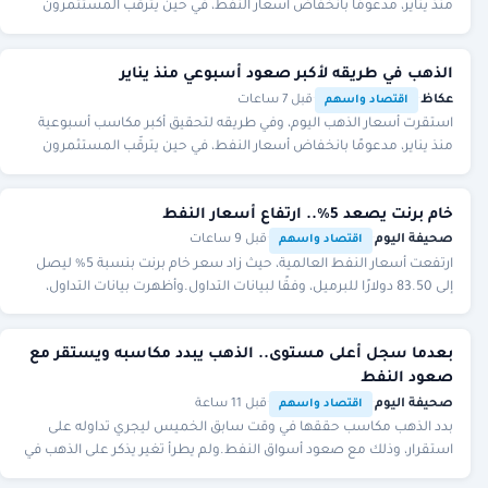
منذ يناير، مدعومًا بانخفاض أسعار النفط، في حين يترقّب المستثمرون
بيانات الوظائف غير الزراعية في ا
الذهب في طريقه لأكبر صعود أسبوعي منذ يناير
عكاظ
·
·
قبل 7 ساعات
اقتصاد واسهم
استقرت أسعار ‌الذهب اليوم، وفي طريقه لتحقيق أكبر مكاسب أسبوعية
منذ يناير، مدعومًا بانخفاض أسعار النفط، في حين يترقّب المستثمرون
بيانات الوظائف غير الزراعية في ا
خام برنت يصعد 5%.. ارتفاع أسعار النفط
صحيفة اليوم
·
·
قبل 9 ساعات
اقتصاد واسهم
ارتفعت أسعار النفط العالمية، حيث زاد سعر خام برنت بنسبة 5% ليصل
إلى 83.50 دولارًا للبرميل، وفقًا لبيانات التداول.وأظهرت بيانات التداول،
مساء الخميس، ارتفاع سعر
بعدما سجل أعلى مستوى.. الذهب يبدد مكاسبه ويستقر مع
صعود النفط
صحيفة اليوم
·
·
قبل 11 ساعة
اقتصاد واسهم
بدد الذهب مكاسب حققها في وقت سابق الخميس ليجري تداوله على
استقرار، وذلك مع صعود أسواق النفط.ولم يطرأ تغير يذكر على الذهب في
المعاملات الفورية عند 4244.29 دولارً