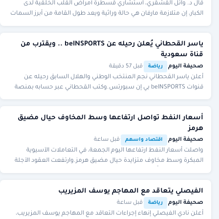
قال د. وائل القشقري، استشاري قسطرة أمراض القلب الخلقية لدى
الكبار، إن متلازمة مارفان هي حالة وراثية ويعد طول القامة من أبرز السمات
التي قد تشير إلى الإصابة بها.
ياسر القحطاني يُعلن رحيله عن beINSPORTS .. ويقترب من
قناة سعودية
صحيفة اليوم
·
·
قبل 57 دقيقة
رياضة
أعلن ياسر القحطاني نجم المنتخب الوطني والهلال السابق رحيله عن
قنوات beINSPORTS بي إن سبورتس.وكتب القحطاني عبر حسابه بمنصة
إكس مساء يوم أمس الخميس:"بعد أربع سنوا
أسعار النفط تواصل ارتفاعها وسط المخاوف حيال مضيق
هرمز
صحيفة اليوم
·
·
قبل ساعة
اقتصاد واسهم
واصلت أسعار ‌النفط ارتفاعها اليوم الجمعة، في التعاملات الآسيوية
المبكرة وسط مخاوف متزايدة حيال مضيق هرمز.وارتفعت العقود الآجلة
لخام برنت 99 سنتًا بنسبة 1.2% إلى
الفيصلي يتعاقد مع المهاجم يوسف المزيريب
صحيفة اليوم
·
·
قبل ساعة
رياضة
أعلن نادي الفيصلي إنهاء إجراءات التعاقد مع المهاجم يوسف المزيريب،