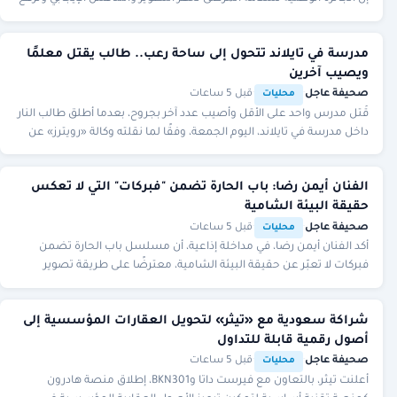
جودة الرعاية الصحية.
مدرسة في تايلاند تتحول إلى ساحة رعب.. طالب يقتل معلمًا
ويصيب آخرين
صحيفة عاجل
·
·
قبل 5 ساعات
محليات
قُتل مدرس واحد على الأقل وأصيب عدد آخر بجروح، بعدما أطلق طالب النار
داخل مدرسة في تايلاند، اليوم الجمعة، وفقًا لما نقلته وكالة «رويترز» عن
السلطات.
الفنان أيمن رضا: باب الحارة تضمن "فبركات" التي لا تعكس
حقيقة البيئة الشامية
صحيفة عاجل
·
·
قبل 5 ساعات
محليات
أكد الفنان أيمن رضا، في مداخلة إذاعية، أن مسلسل باب الحارة تضمن
فبركات لا تعبّر عن حقيقة البيئة الشامية، معترضًا على طريقة تصوير
المرأة السورية فيه، رغم إقراره
شراكة سعودية مع «تيثر» لتحويل العقارات المؤسسية إلى
أصول رقمية قابلة للتداول
صحيفة عاجل
·
·
قبل 5 ساعات
محليات
أعلنت تيثر، بالتعاون مع فيرست داتا وBKN301، إطلاق منصة هادرون