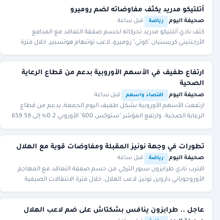
أتلتيكو مدريد يكثف مفاوضاته لضم روميرو
صحيفة اليوم
·
·
قبل ساعة
رياضة
كثف نادي أتلتيكو مدريد تحركاته لحسم صفقة التعاقد مع المدافع
الأرجنتيني كريستيان "كوتي" روميرو، لاعب توتنهام هوتسبير، خلال فترة
الانتقالات الصيفية الحالية، في إط
ارتفاع طفيف في الأسهم الأوروبية بدعم من قطاع الرعاية
الصحية
صحيفة اليوم
·
·
قبل ساعة
اقتصاد واسهم
ارتفعت الأسهم الأوروبية بشكل طفيف اليوم الجمعة، بدعم من قطاع
الرعاية الصحية. وارتفع المؤشر "ستوكس 600" الأوروبي 0.2% إلى 659.59
نقطة، متجهًا نحو تسجيل مكاسب للأ
تطورات في وجهة نونيز المقبلة ومفاوضات قوية مع الهلال
صحيفة اليوم
·
·
قبل ساعة
رياضة
اقترب نادي طرابزون سبور التركي من حسم صفقة التعاقد مع المهاجم
الأوروجوياني داروين نونيز، لاعب الهلال، خلال فترة الانتقالات الصيفية
الحالية، في ظل منافسة قوية من
عاجل .. طرابزون ينافس بشكتاش على ضم لاعب الهلال