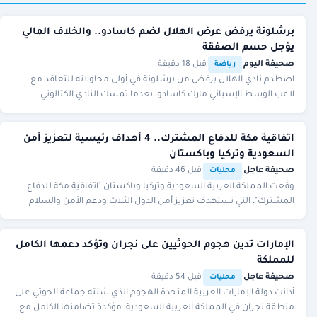
برشلونة يرفض عرض الهلال لضم كاسادو.. والخلاف المالي
يؤجل حسم الصفقة
صحيفة اليوم
·
·
قبل 18 دقيقة
رياضة
اصطدم نادي الهلال برفض من برشلونة في أولى محاولاته للتعاقد مع
لاعب الوسط الإسباني مارك كاسادو، بعدما تمسك النادي الكتالوني
بمطالبه المالية، لتتوقف المفاوضات مؤق
اتفاقية مكة للدفاع المشترك.. 4 أهداف رئيسية لتعزيز أمن
السعودية وتركيا وباكستان
صحيفة عاجل
·
·
قبل 46 دقيقة
محليات
وقّعت المملكة العربية السعودية وتركيا وباكستان "اتفاقية مكة للدفاع
المشترك"، التي تستهدف تعزيز أمن الدول الثلاث ودعم الأمن والسلام
والاستقرار في المنطقة والعالم
الإمارات تدين هجوم الحوثيين على نجران وتؤكد دعمها الكامل
للمملكة
صحيفة عاجل
·
·
قبل 54 دقيقة
محليات
أدانت دولة الإمارات العربية المتحدة الهجوم الذي شنته جماعة الحوثي على
منطقة نجران في المملكة العربية السعودية، مؤكدة تضامنها الكامل مع