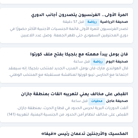
المملكة ودعمها لكل ما من
المرة الأولى.. الفرنسيون يتصدرون أجانب الدوري
صحيفة الرياضية
·
·
قبل 57 دقيقة
رياضة
تصدر الفرنسيون للمرة الأولى قائمة الجنسيات الأجنبية الأكثر حضورًا في
دوري المحترفين السعودي حتى ظهر الجمعة. وصل عدد اللاعبين
الفرنسيين في أندية «روشن» إلى 19 لا
فان بومل يبدأ مهمته مع بلجيكا بفتح ملف كورتوا
صحيفة اليوم
·
·
قبل ساعة
رياضة
قال الهولندي مارك فان بومل، المدرب الجديد لمنتخب بلجيكا، إنه سيعقد
اجتماعا مع الحارس تيبو كورتوا لمناقشة مستقبله مع المنتخب الوطني،
وذلك خلال المؤتمر الصحفي الخ
القبض على مخالف يمني لتهريبه القات بمنطقة جازان
صحيفة عاجل
·
·
قبل ساعة
محليات
ألقت الدوريات البرية لحرس الحدود في قطاع الحرث، بمنطقة جازان،
القبض على مخالف لنظام أمن الحدود من الجنسية اليمنية، لتهريبه (141)
كيلوجراما من نبات القات المخدر.
المكسيك والأرجنتين تدعمان رئيس «فيفا»