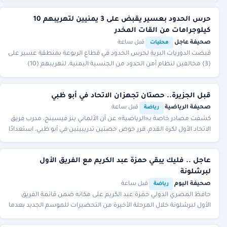
حرس الحدود بعسير يقبض على 3 يمنيين لتهريبهم 10
كيلوجرامات من القات المخدر
صحيفة عاجل
·
·
قبل ساعة
محليات
قبضت الدوريات البرية لحرس الحدود في قطاع الربوعة بمنطقة عسير على
(3) مخالفين لنظام أمن الحدود من الجنسية اليمنية، لتهريبهم (10)
كيلوجرامًا من نبات القات المخدر.
قبل الجزيرة.. حصتان تجهزان الاتحاد في أبو ظبي
صحيفة الرياضية
·
·
قبل ساعة
رياضة
كشفت مصادر خاصة بـ«الرياضية» عن أن الألماني ينز فيسينج، مدرب فريق
الاتحاد الأول لكرة القدم، قرر خوض حصتين تدريبيتين في أبو ظبي، استعدادًا
لمواجهة الجزيرة الإمار
عاجل .. فليك يبقي حمزة عبد الكريم مع الفريق الأول
لبرشلونة
صحيفة اليوم
·
·
قبل ساعة
رياضة
حافظ المصري الدولي حمزة عبد الكريم على مكانه ضمن قائمة الفريق
الأول لبرشلونة خلال المرحلة الأخيرة من التحضيرات للموسم الجديد بعدما
قرر الألماني هانز فليك تقليص