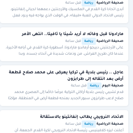
صحيفة الرياضية
·
·
قبل ساعة
رياضة
أبدى اتحادا كرة القدم في المكسيك والأرجنتين دعمهما لجياني ​إنفانتينو،
رئيس الاتحاد الدولي للعبة «فيفا»، في الوقت الذي يواجه فيه ردود فعل
قوية، بسبب اقتراح تم ال
مارادونا قبل وفاته: لا أريد شيئا يا تافيتا.. انتهى الأمر
صحيفة الرياضية
·
·
قبل ساعة
رياضة
عانى الأرجنتيني دييجو أرماندو مارادونا، أسطورة كرة القدم، في أيامه الأخيرة،
عندما كان طريح الفراش، من وذمات شديدة في أنحاء جسده، وبدا
مستسلمًا لمصيره، وفق ما كش
عاجل .. رئيس بلدية في تركيا يعرض على محمد صلاح قطعة
أرض بعد انتقاله إلى طرابزون
صحيفة اليوم
·
·
قبل ساعة
رياضة
قدم تشيبي رئيس بلدية أراكلي التركية عرضًا خاصًا إلى المصري محمد
صلاح لاعب طرابزون سبور الجديد بمنحه قطعة أرض في المنطقة، مؤكدًا
أنها تعد من أفضل الأماكن المناسب
الاتحاد النرويجي يطالب إنفانتينو بالاستقالة
صحيفة الرياضية
·
·
قبل ساعة
رياضة
أعلنت ليزه كلافينيس، رئيسة الاتحاد النرويجي لكرة القدم، الجمعة، أن