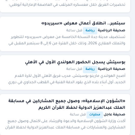
تحضيرات الفريق خلال معسكره المرتقب في العاصمة الإماراتية أبوظبي؛
استعدادًا لمواجهة ا
سبتمبر.. انطلاق أعمال معرض «سيريدو»
صحيفة الرياضية
·
·
قبل ساعة
رياضة
تستضيف مدينة جدة النسخة الخامسة من معرض «سيريدو» للتطوير
والتملك العقاري 2026، وذلك خلال الفترة من 6 إلى 8 سبتمبر المقبل في
«جدة سوبر دوم». ويأتي هذا الحدث برعا
بوسيتش يسجل الحضور الهولندي الأول في الأهلي
صحيفة الرياضية
·
·
قبل ساعة
رياضة
أصبح الهولندي مارينو بوسيتش، مدرب فريق الأهلي الأول لكرة القدم
الجديد، أول أبناء بلده الذي يقود الدفة الفنية في القطب الجداوي في دوري
المحترفين. واتَّفق الأهلي
«الشؤون الإسلامية»: وصول جميع المشاركين في مسابقة
الملك عبدالعزيز الدولية لحفظ القرآن الكريم
صحيفة عاجل
·
·
قبل ساعة
محليات
أكدت وزارة الشؤون الإسلامية والدعوة والإرشاد على اكتمال وصول جميع
المشاركين والمشاركات في مسابقة الملك عبدالعزيز الدولية لحفظ القرآن
الكريم وتلاوته وتفسيره في د