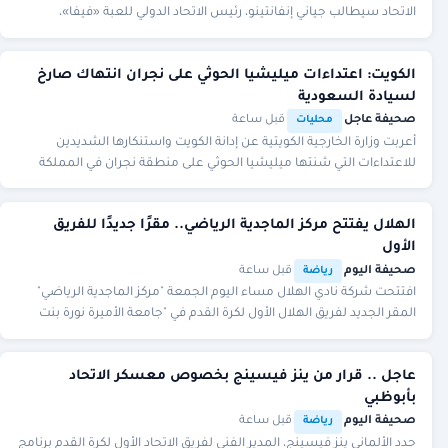
الاتحاد سيطالب جياني إنفانتينو، رئيس الاتحاد الدولي للعبة «فيفا»،
بالاستقالة، في ظل الانتقادا
الكويت: اعتداءات ميليشيا الحوثي على نجران انتهاك صارخ
لسيادة السعودية
صحيفة عاجل
·
·
قبل ساعة
محليات
أعربت وزارة الخارجية الكويتية عن إدانة الكويت واستنكارها الشديدين
للاعتداءات التي شنتها ميليشيا الحوثي على منطقة نجران في المملكة
العربية السعودية، مستهدفة الأع
الهلال يفتتح مركز الماجدية الرياضي.. مقرًا جديدًا للفريق
الأول
صحيفة اليوم
·
·
قبل ساعة
رياضة
افتتحت شركة نادي الهلال مساء اليوم الجمعة "مركز الماجدية الرياضي"
المقر الجديد لفريق الهلال الأول لكرة القدم في "جامعة الأميرة نورة بنت
عبدالرحمن"، وذلك في حفل
عاجل .. قرار من ينز فيسينج بخصوص معسكر الاتحاد
بأبوظبي
صحيفة اليوم
·
·
قبل ساعة
رياضة
حدد الألماني ينز فيسينج، المدير الفني لفريق الاتحاد الأول لكرة القدم برنامج