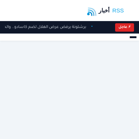
برشلونة يرفض عرض الهلال لضم كاسادو.. والخل
⚡ عاجل