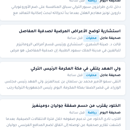
صحيفة اليوم
·
·
قبل ساعة
رياضة
دخل نادي طرابزون سبور التركي سباق المنافسة على ضم الأوروغوياني
داروين نونيز مهاجم الهلال بعدما بدأ تحركاته لبحث إمكانية التعاقد مع
اللاعب خلال فترة الانتقالات ا
استشارية توضح الأعراض المرضية لصدفية المفاصل
صحيفة عاجل
·
·
قبل ساعة
محليات
قالت د. صيتة الشمري - استشاري ورئيس قسم أمراض الروماتيزم
للبالغين في مدينة الملك سعود الطبية، إن صدفية المفاصل، هو مرض
مفصلي مزمن يصيب الأطراف والعمود الفقري.
ولي العهد يلتقي في مكة المكرمة الرئيس التركي
صحيفة عاجل
·
·
قبل ساعة
محليات
التقى سمو الأمير محمد بن سلمان بن عبدالعزيز، ولي العهد رئيس مجلس
الوزراء، في قصر الصفا بمكة المكرمة، اليوم، رئيس الجمهورية التركية رجب
طيب أردوغان. جاء ذلك خلال
الخلود يقترب من حسم صفقة جوليان دومينغيز
صحيفة اليوم
·
·
قبل ساعة
رياضة
اقترب نادي الخلود من تدعيم صفوفه خلال فترة الانتقالات الصيفية، بعدما
كشفت تقارير صحفية عن توصله إلى اتفاق لضم المدافع الفرنسي جوليان