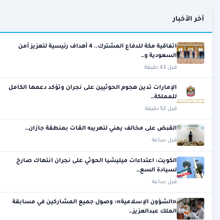
آخر الأخبار
اتفاقية مكة للدفاع المشترك.. 4 أهداف رئيسية لتعزيز أمن
السعودية و…
قبل 43 دقيقة
الإمارات تدين هجوم الحوثيين على نجران وتؤكد دعمها الكامل
للمملكة…
قبل 52 دقيقة
القبض على مخالف يمني لتهريبه القات بمنطقة جازان…
قبل ساعة
الكويت: اعتداءات ميليشيا الحوثي على نجران انتهاك صارخ
لسيادة السع…
قبل ساعة
«الشؤون الإسلامية»: وصول جميع المشاركين في مسابقة
الملك عبدالعزيز…