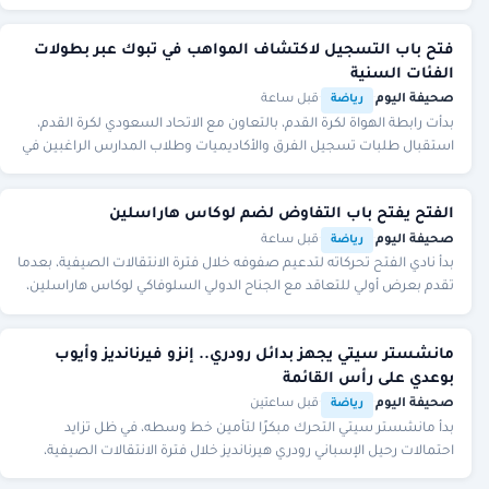
دومينغيز، لاعب ديجون.وذكرت
فتح باب التسجيل لاكتشاف المواهب في تبوك عبر بطولات
الفئات السنية
صحيفة اليوم
·
·
قبل ساعة
رياضة
بدأت رابطة الهواة لكرة القدم، بالتعاون مع الاتحاد السعودي لكرة القدم،
استقبال طلبات تسجيل الفرق والأكاديميات وطلاب المدارس الراغبين في
المشاركة ببطولات الاتحاد
الفتح يفتح باب التفاوض لضم لوكاس هاراسلين
صحيفة اليوم
·
·
قبل ساعة
رياضة
بدأ نادي الفتح تحركاته لتدعيم صفوفه خلال فترة الانتقالات الصيفية، بعدما
تقدم بعرض أولي للتعاقد مع الجناح الدولي السلوفاكي لوكاس هاراسلين،
لاعب سبارتا براغ التشي
مانشستر سيتي يجهز بدائل رودري.. إنزو فيرنانديز وأيوب
بوعدي على رأس القائمة
صحيفة اليوم
·
·
قبل ساعتين
رياضة
بدأ مانشستر سيتي التحرك مبكرًا لتأمين خط وسطه، في ظل تزايد
احتمالات رحيل الإسباني رودري هيرنانديز خلال فترة الانتقالات الصيفية،
بعدما ارتبط اسمه بقوة بالانتقال