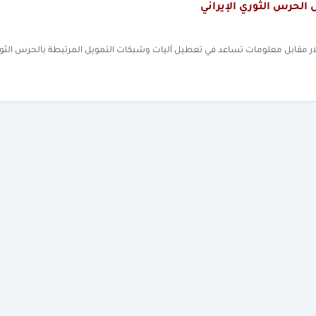
ارجية الأمريكية رصد مكافأة تصل إلى 15 مليون دولار مقابل معلومات تساعد في تعطيل آليات وشبكات التمويل المرتبطة بالحرس ال