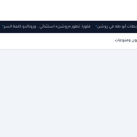
ي محطات أبو طه في روشن
فلورا: تطور «روشن» استثنائي.. ورونالدو كلمة السر
ون ومنوعات