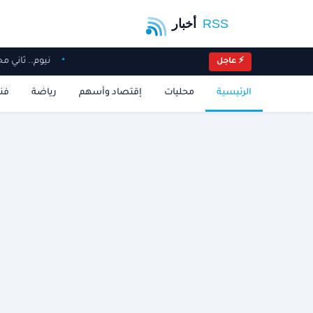
نيوم.. ثان
⚡ عاجل
الرئيسية
محليات
إقتصاد وأسهم
رياضة
فن