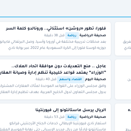
فلورا: تطور «روشن» استثنائي.. ورونالدو كلمة السر
صحيفة الرياضية
·
·
قبل 38 دقيقة
رياضة
فريق
بعد محطّات تدريبية مختلفة في أوروبا وآسيا، وصل البرتغالي فابيانو
نادي
جوزيه كوستا فلورا إلى الكرة السعودية عام 2022 عبر بوابة نادي
الساحل، ومنذ ذلك الحين خاض سلسلة م
عاجل .. منع التعديلات دون موافقة اتحاد الملاك..
”الوزراء“ يعتمد قواعد خليجية تنظم إدارة وصيانة العقار
المشتر
من
صحيفة اليوم
·
·
قبل 40 دقيقة
اقتصاد واسهم
ريكية آن لي 6ـ2 و7ـ5،
وافق مجلس الوزراء على القواعد الموحدة لملّاك العقارات المشتركة
بدول مجلس التعاون لدول الخليج العربية، بهدف تنظيم إدارة العقار
المشتركة، وتعزيز كفاءة صيانتها،
ت 0.6% لهذه
الريال يرسل ماستانتونو إلى فيورنتينا
صحيفة الرياضية
·
·
قبل 53 دقيقة
رياضة
استعار نادي فيورنتينا الإيطالي خدمات الجناح الأرجنتيني فرانكو
ماستانتونو قادمًا من ريال مدريد الإسباني حتى نهاية الموسم المقبل
وسط