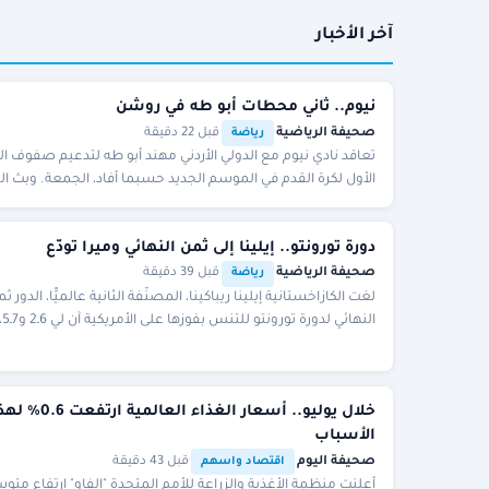
آخر الأخبار
نيوم.. ثاني محطات أبو طه في روشن
صحيفة الرياضية
·
·
قبل 22 دقيقة
رياضة
تعاقد نادي نيوم مع الدولي الأردني مهند أبو طه لتدعيم صفوف ال
الأول لكرة القدم في الموسم الجديد حسبما أفاد، الجمعة. وبث ال
عبر حسابه في منصة «إكس» مقطع ف
دورة تورونتو.. إيلينا إلى ثمن النهائي وميرا تودّع
صحيفة الرياضية
·
·
قبل 39 دقيقة
رياضة
لغت الكازاخستانية إيلينا ريباكينا، المصنَّفة الثانية عالميًّا، الدور ث
النهائي لدورة تورونتو للتنس بفوزها على الأم
الجمعة. واحتاجت بطلة «
خلال يوليو.. أسعار الغذاء العالمية ارتفع
الأسباب
صحيفة اليوم
·
·
قبل 43 دقيقة
اقتصاد واسهم
أعلنت منظمة الأغذية والزراعة للأمم المتحدة "الفاو" ارتفاع مت