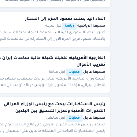
كيلومترين، منها تسعةٌ للبكار، وسبعةٌ لل
اتحاد اليد يعتمد صعود الحزم إلى الممتاز
صحيفة الرياضية
·
·
قبل ساعة
رياضة
أعلن الاتحاد السعودي لكرة اليد، الجمعة، اعتماد لجنة المسابقات
بالاتحاد، صعود فريق الحزم الأول إلى المشاركة في منافسات الدو
السعودي الممتاز للموسم الرياضي 2026
الخارجية الأمريكية: تفكيك شبكة مالية ساعدت إيران 
تهريب الأموال
صحيفة عاجل
·
·
قبل ساعة
محليات
أعلنت وزارة الخارجية الأمريكية اتخاذ إجراءات تستهدف مصادر تم
النظام الإيراني، مؤكدة استمرار إدارة الرئيس دونالد ترامب في مم
سياسة "أقصى الضغوط" على طهران
رئيس الاستخبارات يبحث مع رئيس الوزراء العراقي
التطورات الأمنية وتعزيز التنسيق بين البلدين
صحيفة عاجل
·
·
قبل ساعتين
محليات
استقبل رئيس مجلس الوزراء العراقي علي فالح الزيدي، اليوم ال
رئيس الاستخبارات العامة في المملكة خالد بن علي الحميدان وال