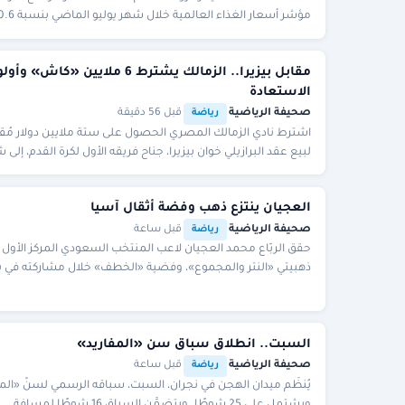
مقارنة بشهر يونيو، ليبلغ 131.1 نقطة،
مقابل بيزيرا.. الزمالك يشترط 6 ملايين «كاش» وأ
الاستعادة
صحيفة الرياضية
·
·
قبل 56 دقيقة
رياضة
اشترط نادي الزمالك المصري الحصول على ستة ملايين دولار مُقدَّ
لبيع عقد البرازيلي خوان بيزيرا، جناح فريقه الأول لكرة القدم، إلى
الأهلي الإماراتي. ونشر الز
العجيان ينتزع ذهب وفضة أثقال آسيا
صحيفة الرياضية
·
·
قبل ساعة
رياضة
حقق الربّاع محمد العجيان لاعب المنتخب السعودي المركز الأول و
ذهبيتي «النتر والمجموع»، وفضية «الخطف» خلال مشاركته في 
آسيا للناشئين والشباب، الجمعة. وط
السبت.. انطلاق سباق سن «المفاريد»
صحيفة الرياضية
·
·
قبل ساعة
رياضة
يُنظِّم ميدان الهجن في نجران، السبت، سباقه الرسمي لسنِّ «المف
ويشتمل على 25 شوطًا. ويتضمَّن السباق 16 شوطًا لمسافة