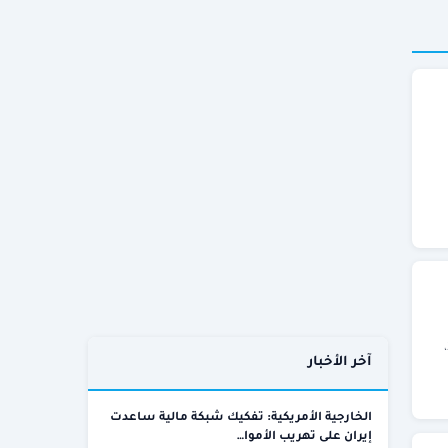
تعاقد نادي خيتافي الإسباني، الجمعة، مع البلجيكي الدولي أوريل مانجالا لاعب الوسط، على سبيل الإعارة من ليون الفرنسي حتى نهاية موسم 2026ـ2027،
آخر الأخبار
الخارجية الأمريكية: تفكيك شبكة مالية ساعدت
إيران على تهريب الأموا…