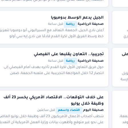
القوى تحت 20 عامًا، التي تستضيفها مدينة يو
الجيل يدعم الوسط بدومبويا
صحيفة الرياضية
·
·
قبل ساعة
رياضة
أعلن نادي الجيل، الجمعة، التعاقد مع السيراليوني أبو دومبويا لتعزيز
ري
خط وسط الفريق الأول لكرة القدم قادمًا من نادي إيه سي أولو
الفنلندي. وكتب النادي عبر حسابه الر
على
تجريبيا.. التعاون يقلبها على الفيصلي
صحيفة الرياضية
·
·
قبل ساعة
رياضة
حول فريق التعاون الأول لكرة القدم تأخره بهدف أمام الفيصلي إلى
انتصار 2ـ1 خلال المواجهة التجريبية على ملعبه الجمعة، ضمن
ويل
تحضيراتهما للموسم الجديد. وافتتح الفيصلي
ارسة
على خلاف التوقعات.. الاقتصاد الأمريكي يخسر 23 ألف
وظيفة خلال يوليو
صحيفة اليوم
·
·
قبل ساعتين
اقتصاد واسهم
جمعة،
شطب أصحاب الأعمال الأمريكيون 23 ألف وظيفة خلال يوليو الما
وفد
على نحو غير متوقع.وأظهرت بيانات وزارة العمل الأمريكية أن التعدي