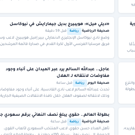
وانضمَّ اللاعب إلى الريال، يونيو
مؤشر أسعار الغذاء العالمية خلال شهر يوليو الماضي بنسبة 0.6%
ولوية
«ديلي ميل»: هويبيرج بديل جيمارايش في نيوكاسل
صحيفة الرياضية
·
·
قبل 59 دقيقة
رياضة
وضع نادي نيوكاسل الإنجليزي الدنماركي بيير إميل هويبيرج، لاعب و
فريق مرسليا الفرنسي الأول لكرة القدم، في صدارة قائمة المرشحين
مًا
لتعويض رحيل البرازيلي الدولي برون
 شباب
عاجل.. عبدالله السالم يرد عبر الميدان على أنباء وجود
مفاوضات لانتقاله لـ الهلال
انتزع
صحيفة اليوم
·
·
قبل ساعة
رياضة
بطولة
تحدث عبدالله السالم لاعب نادي القادسية، على أنباء وجود مفاوضات
وذلك لانتقاله لصفوف الهلال خلال نافذة الانتقالات الصيفية الجارية،
في ظل ارتباط اسمه بالرحيل عن ص
بطولة العالم.. حقوي يبلغ نصف النهائي برقم سعودي جد
صحيفة الرياضية
·
·
قبل ساعة
رياضة
اريد»،
تأهل العداء حسن حقوي، لاعب المنتخب السعودي لألعاب القوى،
الجمعة، إلى نصف نهائي سباق 110م حواجز في بطولة العالم لألعاب