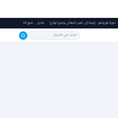
دورة تورونتو.. إيلينا إلى ثمن النهائي وميرا تودّع
عاجل .. منع التعديلات دون مو